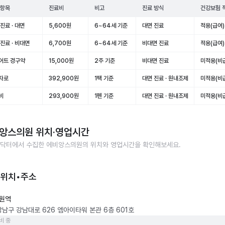
 항목
진료비
비고
진료 방식
건강보험 
진료 · 대면
5,600원
6~64세 기준
대면 진료
적용(급여)
진료 · 비대면
6,700원
6~64세 기준
비대면 진료
적용(급여)
어트 경구약
15,000원
2주 기준
비대면 진료
미적용(비
자로
392,900원
1팩 기준
대면 진료 · 원내조제
미적용(비
비
293,900원
1펜 기준
대면 진료 · 원내조제
미적용(비
앙스의원
위치·영업시간
닥터에서 수집한
에비앙스의원
의 위치와 영업시간을 확인해보세요.
 위치•주소
원역
강남구 강남대로 626 엠아이타워 본관 6층 601호
비 중