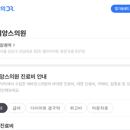
앱 다운로드
비앙스의원
잠원역
서울 강남구 강남대로 626 엠아이타워 본관 6층 601호
앙스의원
진료비 안내
닥터에서 수집한
에비앙스의원
의 비대면 진료비, 대면 진료비, 약제비, 접종료 등 
확인해보세요.
체
급여
다이어트 경구약
위고비
마운자로
 진료비