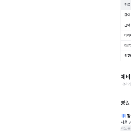
진료
급여 
급여 
다이
마운
위고
에비
나만의
병원
잠
서울 
지도 준