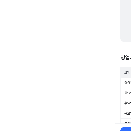
영업
요일
월요
화요
수요
목요
금요