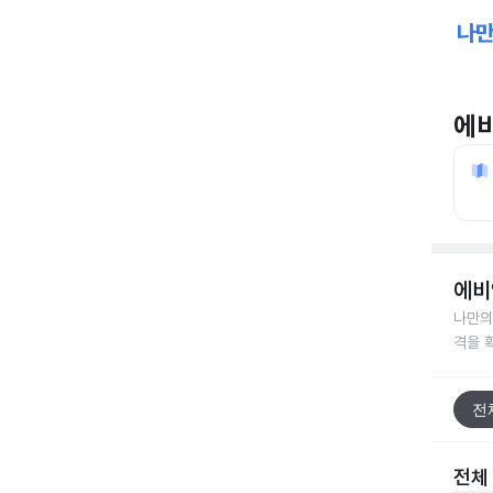
에
에비
나만의
격을 
전
전체