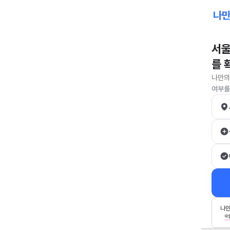
서울
를 
나만의
여부를
나만