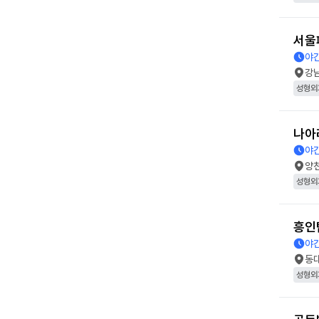
서울
야간
강
성형외
나아
야간
양
성형외
흥인
야간
동
성형외