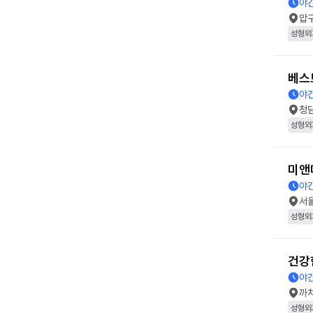
야간
압
성형외
베스
야간
청
성형외
미앤
야간
서
성형외
건강
야간
까
성형외