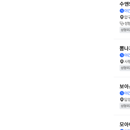
수앤
야간
압
성
성형외
뽐나
야간
사
성형외
보아
야간
답
성형외
모아