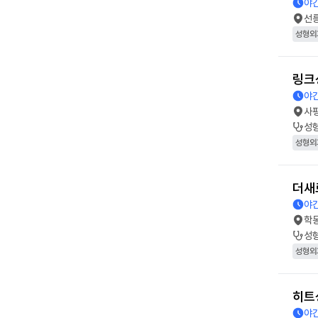
야간
선
성형외
링크
야간
사
성
성형외
더새
야간
학
성
성형외
히트
야간