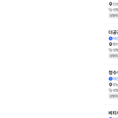
신
성
성형외
더공
야간
한
성
성형외
정수
야간
강
성
성형외
비티