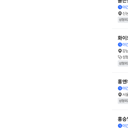
골든
야간
신
성형외
화이
야간
강
성
성형외
홍앤
야간
서
성형외
홍승
야간