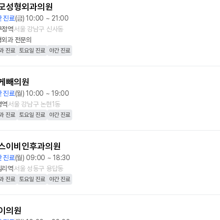
모성형외과의원
 진료
(금) 10:00 ~ 21:00
구정역
서울 강남구 신사동
형외과
전문의
과 진료
토요일 진료
야간 진료
게빼의원
 진료
(월) 10:00 ~ 19:00
평역
서울 강남구 논현1동
과 진료
토요일 진료
야간 진료
스이비인후과의원
 진료
(월) 09:00 ~ 18:30
십리역
서울 성동구 용답동
과 진료
토요일 진료
야간 진료
이의원