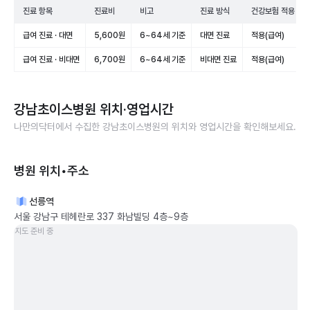
진료 항목
진료비
비고
진료 방식
건강보험 적용
급여 진료 · 대면
5,600원
6~64세 기준
대면 진료
적용(급여)
급여 진료 · 비대면
6,700원
6~64세 기준
비대면 진료
적용(급여)
강남초이스병원
위치·영업시간
나만의닥터에서 수집한
강남초이스병원
의 위치와 영업시간을 확인해보세요.
병원 위치•주소
선릉역
서울 강남구 테헤란로 337 화남빌딩 4층~9층
지도 준비 중