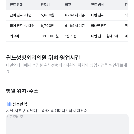
진료 항목
진료비
비고
진료 방식
건강보
급여 진료 · 대면
5,600원
6~64세 기준
대면 진료
적용(
급여 진료 · 비대면
6,700원
6~64세 기준
비대면 진료
적용(
위고비
320,000원
1펜 기준
대면 진료 · 원내조제
미적용
윈느성형외과의원
위치·영업시간
나만의닥터에서 수집한
윈느성형외과의원
의 위치와 영업시간을 확인해보세
요.
병원 위치•주소
신논현역
서울 서초구 강남대로 463 리젠메디컬타워 제9층
지도 준비 중