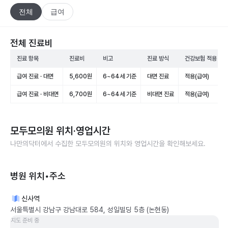
전체
급여
전체 진료비
진료 항목
진료비
비고
진료 방식
건강보험 적용
급여 진료 · 대면
5,600원
6~64세 기준
대면 진료
적용(급여)
급여 진료 · 비대면
6,700원
6~64세 기준
비대면 진료
적용(급여)
모두모의원
위치·영업시간
나만의닥터에서 수집한
모두모의원
의 위치와 영업시간을 확인해보세요.
병원 위치•주소
신사역
서울특별시 강남구 강남대로 584, 성일빌딩 5층 (논현동)
지도 준비 중