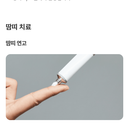
땀띠 치료
땀띠 연고