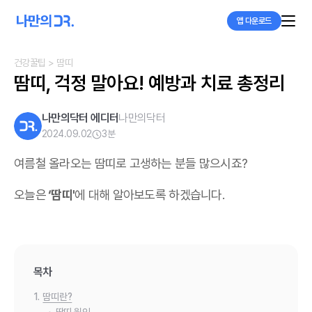
앱 다운로드
건강꿀팁
> 땀띠
땀띠, 걱정 말아요! 예방과 치료 총정리
나만의닥터 에디터
나만의닥터
2024.09.02
3
분
여름철 올라오는 땀띠로 고생하는 분들 많으시죠?
오늘은
‘땀띠'
에 대해 알아보도록 하겠습니다.
목차
1.
땀띠란?