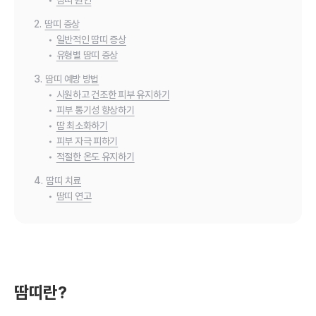
•
땀띠 원인
2.
땀띠 증상
•
일반적인 땀띠 증상
•
유형별 땀띠 증상
3.
땀띠 예방 방법
•
시원하고 건조한 피부 유지하기
•
피부 통기성 향상하기
•
땀 최소화하기
•
피부 자극 피하기
•
적절한 온도 유지하기
4.
땀띠 치료
•
땀띠 연고
땀띠란?