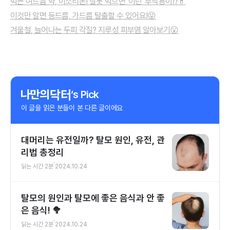
먹는 여드름 약, 이소티논! 잘못 먹으면 '이런' 부작용이!?💊
이것만 알면 등드름, 가드름 탈출할 수 있어요!😝
겨울철, 늘어나는 두피 각질? 지루성 피부염 알아보기😮
‘s Pick
이 글을 읽은 분들이 본 다른 글이에요
대머리는 유전일까? 탈모 원인, 유전, 관
리법 총정리
읽는 시간
2
분
2024.10.24
탈모의 원인과 탈모에 좋은 음식과 안 좋
은 음식! 🥦
읽는 시간
2
분
2024.10.24