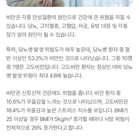
비만은 각종 만성질환의 원인으로 건강에 큰 위험을 끼칠 수
있습니다
.
당뇨
,
고지혈증
,
고혈압
,
자궁
,
유방 대장 및 각종
장기 암의 원인이 될 수 있습니다
.
특히
,
당뇨병 발생 위험도가 매우 높은데
,
당뇨병 환자 중 절
반 이상인
53.2%
가 비만인 것으로 나타났습니다
.
그중
10
명
중
1
명은 고도비만입니다
.
고도비만 환자는 정상인 대비 당뇨
병 발생 위험이 최대
4.8
배 높습니다
.
비만은 신정신적 건강에도 위협을 줍니다
.
비만 환자 중
10.6%
가 우울감을 느끼는 것으로 나타났으며
,
고도비만은
16.4%
가 우울감과 높은 스트레스 지수를 보입니다
. BMI
가
25
이상일 경우
BMI
가
5kg/
㎡ 증가할 때마다 사망 위험이
전체적으로
29%
증가한다고 합니다
.