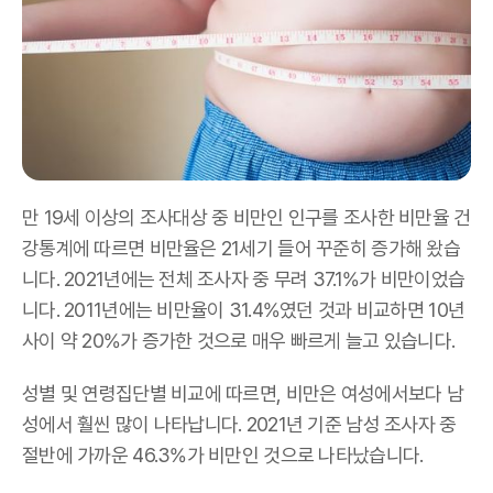
만
19
세 이상의 조사대상 중 비만인 인구를 조사한 비만율 건
강통계에 따르면 비만율은 21세기 들어 꾸준히 증가해 왔습
니다
. 2021
년에는 전체 조사자 중 무려
37.1%
가 비만이었습
니다
. 2011
년에는 비만율이
31.4%
였던 것과 비교하면
10
년
사이 약
20%
가 증가한 것으로 매우 빠르게 늘고 있습니다
.
성별 및 연령집단별 비교에 따르면
,
비만은 여성에서보다 남
성에서 훨씬 많이 나타납니다
. 2021
년 기준 남성 조사자 중
절반에 가까운
46.3%
가 비만인 것으로 나타났습니다
.