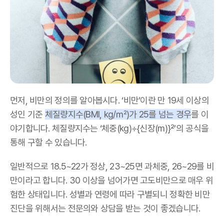
먼저
,
비만의 정의를 알아봅시다
. ‘
비만
’
이란 만
19
세 이상의
성인 기준
체질량지수
(BMI, kg/
㎡
)
가
25
를 넘는 경우
를 이
야기합니다
.
체질량지수는
‘
체중
(kg)÷{
신장
(m)}²’
의 공식을
통해 구할 수 있습니다
.
일반적으로
18.5~22
가 정상
, 23~25
면 과체중
, 26~29
를 비
만이라고 합니다
. 30
이상을 넘어가면 고도비만으로 매우 위
험한 상태입니다
.
성별과 연령에 따라 구별되니 정확한 비만
진단을 위해서는 전문의와 상담을 받는 것이 좋겠습니다
.