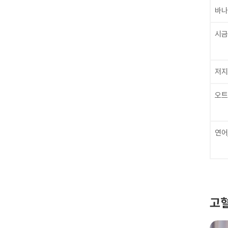
바나
시금
저지
오트
연어
고혈