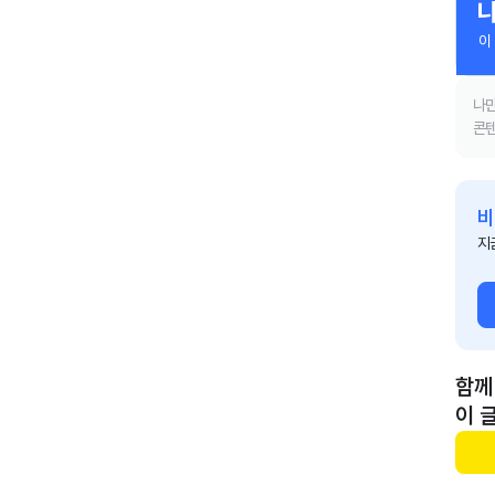
이
나만
콘텐
비
지
함께
이 