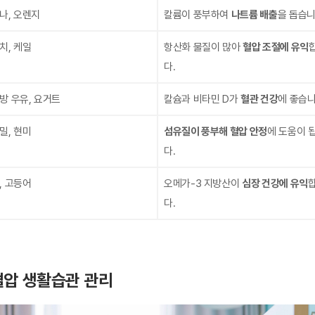
나, 오렌지
칼륨이 풍부하여
나트륨 배출
을 돕습니
치, 케일
항산화 물질이 많아
혈압 조절에 유익
다.
방 우유, 요거트
칼슘과 비타민 D가
혈관 건강
에 좋습니
밀, 현미
섬유질이 풍부해 혈압 안정
에 도움이 
다.
, 고등어
오메가-3 지방산이
심장 건강에 유익
다.
압 생활습관 관리