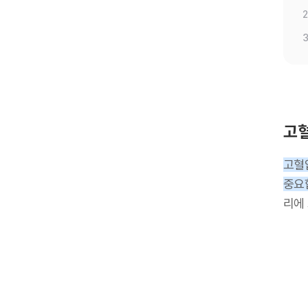
2
3
고혈
고혈
중요
리에