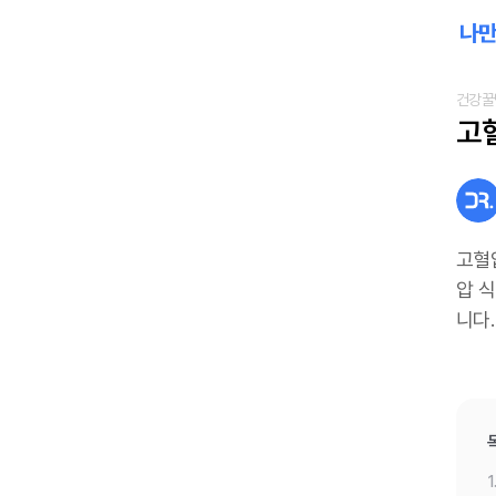
건강꿀
고
고혈
압 
니다.
1