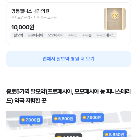
명동웰니스내과의원
을지로입구역 • 서울 중구 소공동
10,000원
탈모약
프로페시아
모모페시아
피나모
피나온
피나스테리드
앱에서 탈모약 병원 더 보기
종로5가역 탈모약(프로페시아, 모모페시아 등 피나스테리
드) 약국 저렴한 곳