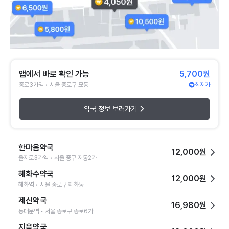
앱에서 바로 확인 가능
5,700원
종로3가역 • 서울 종로구 묘동
최저가
약국 정보 보러가기
한마음약국
12,000원
을지로3가역 • 서울 중구 저동2가
혜화수약국
12,000원
혜화역 • 서울 종로구 혜화동
제신약국
16,980원
동대문역 • 서울 종로구 종로6가
지음약국