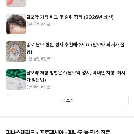
탈모약 가격 비교 및 순위 정리 (2026년 최신)
3분 꿀팁
#진료과
종로 탈모 병원 성지 추천해주세요 (탈모약 최저가 꿀
팁)
3분 꿀팁
#진료과
탈모약 처방 방법은? (탈모약 성지, 비대면 처방, 최저
가 받는법)
3분 꿀팁
#진료과
더 보기
피나스테리드 • 프로페시아 • 피나모 등 필수 질문