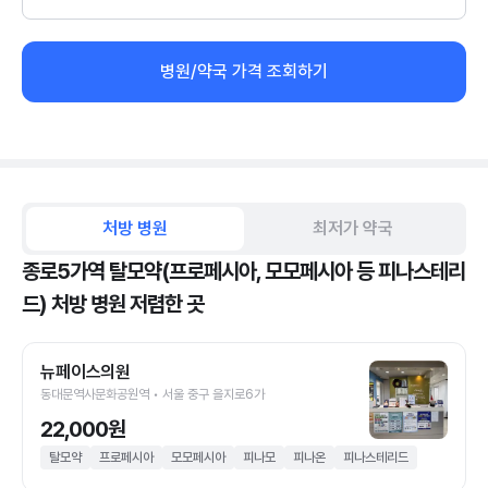
병원/약국 가격 조회하기
처방 병원
최저가 약국
종로5가역 탈모약(프로페시아, 모모페시아 등 피나스테리
드) 처방 병원 저렴한 곳
뉴페이스의원
동대문역사문화공원역 • 서울 중구 을지로6가
22,000원
탈모약
프로페시아
모모페시아
피나모
피나온
피나스테리드