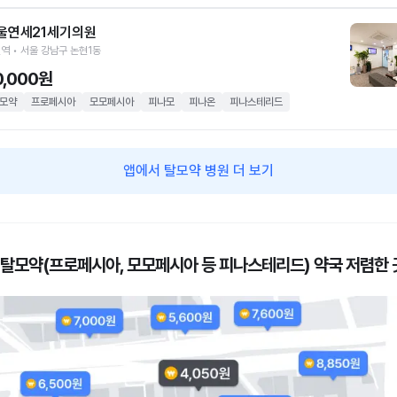
울연세21세기의원
역 • 서울 강남구 논현1동
0,000원
모약
프로페시아
모모페시아
피나모
피나온
피나스테리드
앱에서 탈모약 병원 더 보기
 탈모약(프로페시아, 모모페시아 등 피나스테리드) 약국 저렴한 