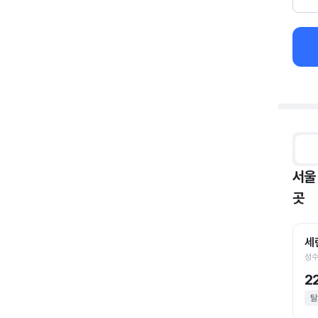
서울
곳
세
성수
2
탈