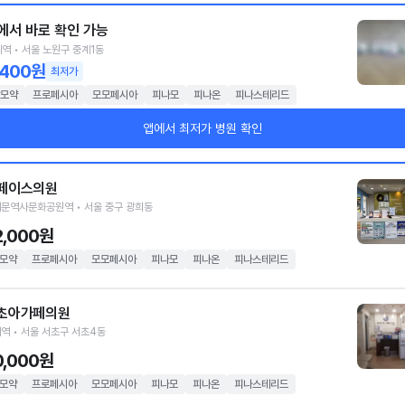
에서 바로 확인 가능
역 • 서울 노원구 중계1동
,400원
최저가
모약
프로페시아
모모페시아
피나모
피나온
피나스테리드
앱에서 최저가 병원 확인
페이스의원
문역사문화공원역 • 서울 중구 광희동
2,000원
모약
프로페시아
모모페시아
피나모
피나온
피나스테리드
초아가페의원
역 • 서울 서초구 서초4동
0,000원
모약
프로페시아
모모페시아
피나모
피나온
피나스테리드