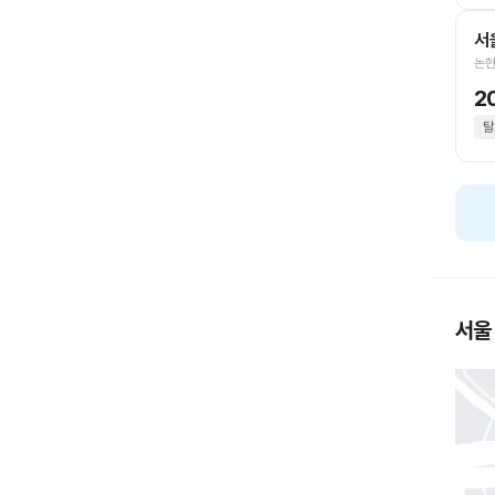
서
논현
2
탈
서울