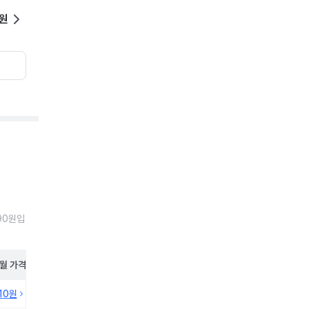
0원
890원입
월
가격
210원