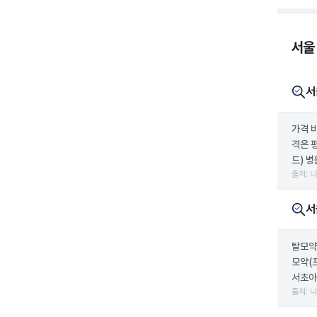
서울
서
가격 
격은 
드) 병
출처: 
서
탈모약
모약(
서초아
출처: 