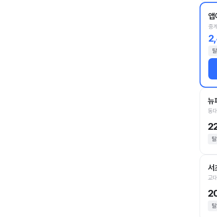
앱
중계
2
탈
뉴
동대
2
탈
서
교대
2
탈