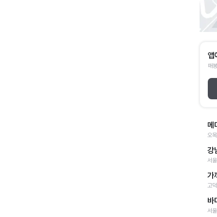
앱
매봉
메
오목
강
서울
가
고덕
바
서울