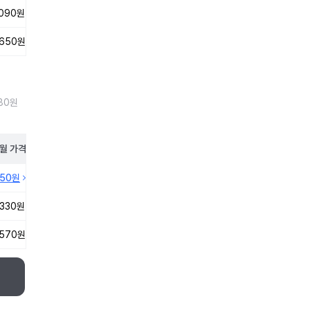
,090원
,650원
80원
월
가격
150원
,330원
,570원