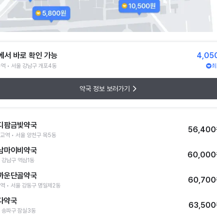
에서 바로 확인 가능
4,05
역 • 서울 강남구 개포4동
최
약국 정보 보러가기
디팜금빛약국
56,40
교역 • 서울 양천구 목5동
남마이비약국
60,00
 강남구 역삼1동
까운단골약국
60,70
역 • 서울 강동구 명일제2동
다약국
63,50
 송파구 잠실3동