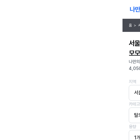
홈
>
서울
모모
나만의
4,05
지역
서
카테고
탈
용량
1