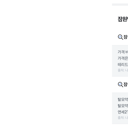
잠원
잠
가격 
가격은
테리드)
출처: 
잠
탈모약
탈모약
연세2
출처: 