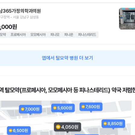
남365가정의학과의원
구청역 • 서울 강남구 삼성동
0,000원
모약
프로페시아
모모페시아
피나모
피나온
피나스테리드
앱에서 탈모약 병원 더 보기
역 탈모약(프로페시아, 모모페시아 등 피나스테리드) 약국 저렴한