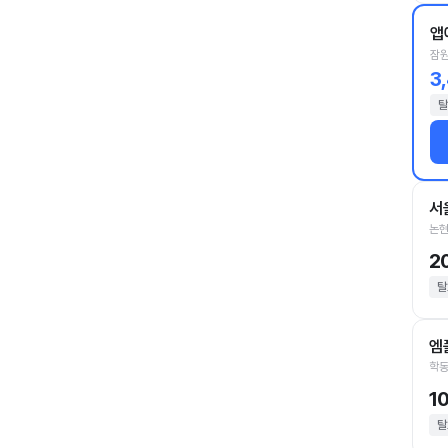
앱
잠원
3
탈
서
논현
2
탈
엠
학동
1
탈