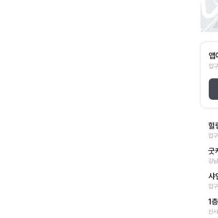
앱
압구
힐
압구
굿
강남
샤
압구
1
신사