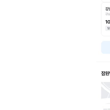
강
강남
1
탈
잠원