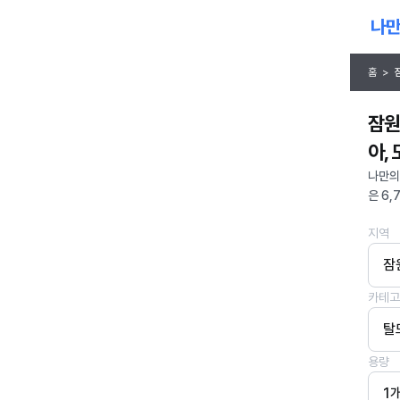
홈
>
잠원
아,
나만의
은 6,
지역
잠
카테고
탈
용량
1