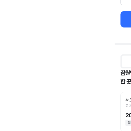
잠원
한 곳
서
교대
2
탈