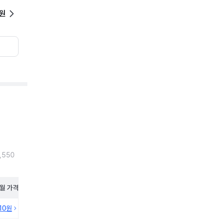
0원
,550
월
가격
210원