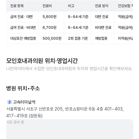
진료 항목
진료비
비고
진료 방식
건강보험 적용
급여 진료 · 대면
5,600원
6~64세 기준
대면 진료
적용(급여)
급여 진료 · 비대면
6,700원
6~64세 기준
비대면 진료
적용(급여)
대상포진 예방접종
500,000원
2회 접종 기준
예방접종
미적용(비급여)
모인호내과의원
위치·영업시간
나만의닥터에서 수집한
모인호내과의원
의 위치와 영업시간을 확인해보세요.
병원 위치•주소
고속터미널역
서울특별시 서초구 신반포로 205, 반포쇼핑타운 6동 4층 401~403,
417~419호 (잠원동)
지도 준비 중