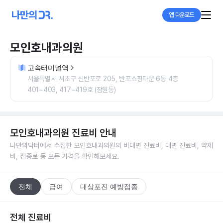
앱 다운로드
모인호내과의원
고속터미널역
서울특별시 서초구 신반포로 205, 반포쇼핑타운 6동 4층
401~403, 417~419호 (잠원동)
모인호내과의원
진료비 안내
나만의닥터에서 수집한
모인호내과의원
의 비대면 진료비, 대면 진료비, 약제
비, 접종료 등 모든 가격을 확인해보세요.
전체
급여
대상포진 예방접종
전체 진료비