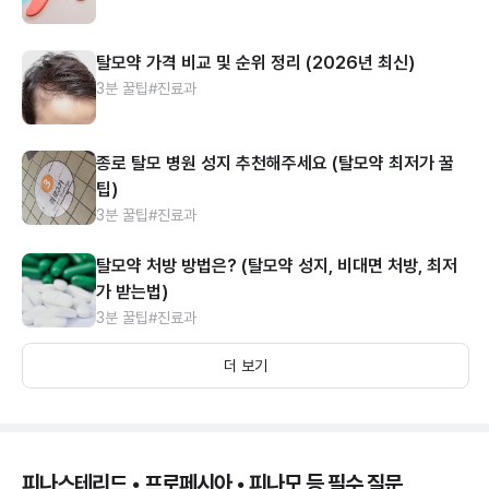
탈모약 가격 비교 및 순위 정리 (2026년 최신)
3분 꿀팁
#진료과
종로 탈모 병원 성지 추천해주세요 (탈모약 최저가 꿀
팁)
3분 꿀팁
#진료과
탈모약 처방 방법은? (탈모약 성지, 비대면 처방, 최저
가 받는법)
3분 꿀팁
#진료과
더 보기
피나스테리드 • 프로페시아 • 피나모 등 필수 질문