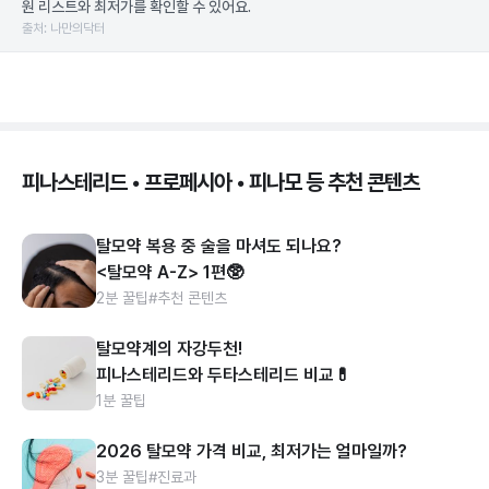
원 리스트와 최저가를 확인할 수 있어요.
출처: 나만의닥터
피나스테리드 • 프로페시아 • 피나모 등 추천 콘텐츠
탈모약 복용 중 술을 마셔도 되나요?
<탈모약 A-Z> 1편🥸
2분 꿀팁
#추천 콘텐츠
탈모약계의 자강두천!
피나스테리드와 두타스테리드 비교💊
1분 꿀팁
2026 탈모약 가격 비교, 최저가는 얼마일까?
3분 꿀팁
#진료과