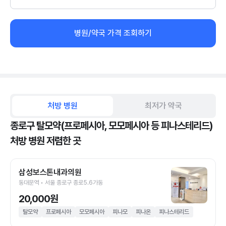
병원/약국 가격 조회하기
처방 병원
최저가 약국
종로구 탈모약(프로페시아, 모모페시아 등 피나스테리드)
처방 병원 저렴한 곳
삼성보스톤내과의원
동대문역 • 서울 종로구 종로5.6가동
20,000원
탈모약
프로페시아
모모페시아
피나모
피나온
피나스테리드