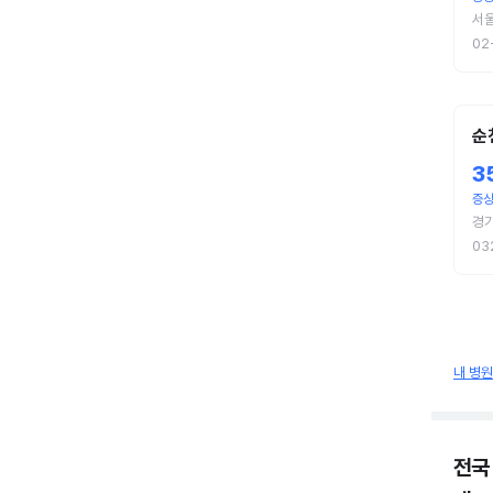
서
02
순
3
증상
경기
03
내 병
전국