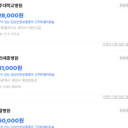
주대학교병원
종합
28,000원
이 있는 갑상선양성결절의 고주파열치료술
주특별자치도 제주시 아란13길
4-717-1114
가격이 다른가요? 
천세종병원
종합
31,000원
이 있는 갑상선양성결절의 고주파열치료술
천광역시 계양구 계양문화로
2-240-8000
가격이 다른가요? 
찰병원
종합
50,000원
이 있는 갑상선양성결절의 고주파열치료술