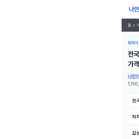
홈
>
최저가 
전국
가격
나만
1,15
전
처치
갑상