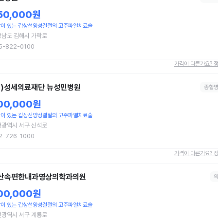
50,000원
이 있는 갑상선양성결절의 고주파열치료술
상남도 김해시 가락로
5-822-0100
가격이 다른가요? 
의)성세의료재단 뉴성민병원
종합
00,000원
이 있는 갑상선양성결절의 고주파열치료술
천광역시 서구 신석로
2-726-1000
가격이 다른가요? 
산속편한내과영상의학과의원
00,000원
이 있는 갑상선양성결절의 고주파열치료술
전광역시 서구 계룡로