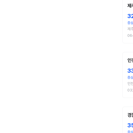
제
3
증상
제
06
인
3
증상
인
03
경
3
증상