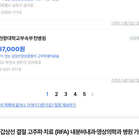
울특별시 송파구 송이로
-3400-1114
가격이 다른가요? 
천향대학교부속부천병원
상급
57,000원
이 있는 갑상선양성결절의 고주파열치료술
도 부천시 원미구 조마루로
2-621-5114
가격이 다른가요? 
1
2
3
4
5
원이 목록에 없거나 가격이 다른가요? 정정 제보하기
 갑상선 결절 고주파 치료 (RFA) 내분비내과·영상의학과 병원
가