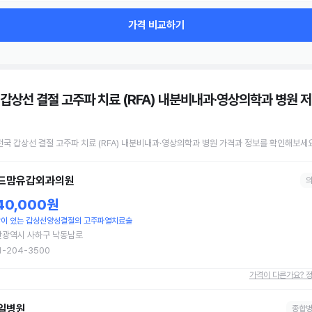
가격 비교하기
 갑상선 결절 고주파 치료 (RFA) 내분비내과·영상의학과 병원
저
전국
갑상선 결절 고주파 치료 (RFA)
내분비내과·영상의학과 병원
가격과 정보를 확인해보세요
드맘유갑외과의원
40,000원
이 있는 갑상선양성결절의 고주파열치료술
산광역시 사하구 낙동남로
1-204-3500
가격이 다른가요? 
일병원
종합