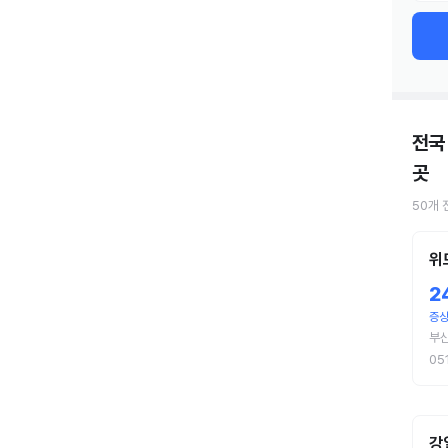
전국
곳
50
개
위
2
증상
부
05
강