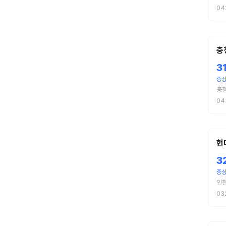
04
충
3
증상
충
04
현
3
증상
인
03