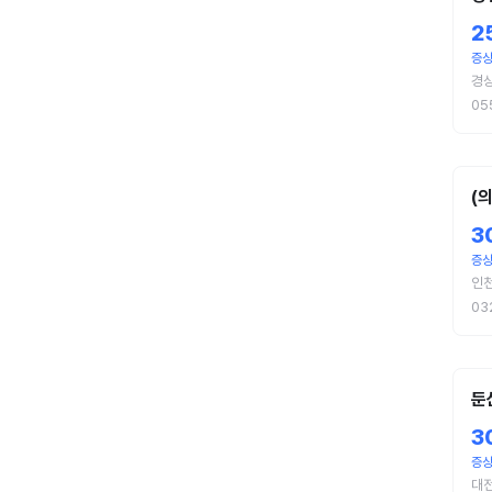
2
증상
경
05
(
3
증상
인
03
둔
3
증상
대