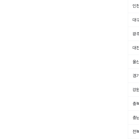
인
대
광
대
울
경
강
충
충
전