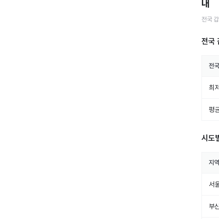
내
전국
갑
전국 
전
최저
평균
시도
지
서
부