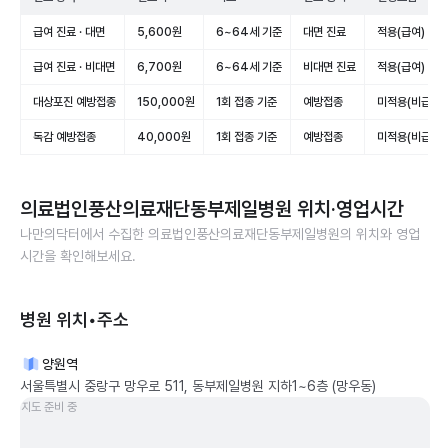
급여 진료 · 대면
5,600원
6~64세 기준
대면 진료
적용(급여)
급여 진료 · 비대면
6,700원
6~64세 기준
비대면 진료
적용(급여)
대상포진 예방접종
150,000원
1회 접종 기준
예방접종
미적용(비급여)
독감 예방접종
40,000원
1회 접종 기준
예방접종
미적용(비급여)
의료법인풍산의료재단동부제일병원
위치·영업시간
나만의닥터에서 수집한
의료법인풍산의료재단동부제일병원
의 위치와 영업
시간을 확인해보세요.
병원 위치•주소
양원역
서울특별시 중랑구 망우로 511, 동부제일병원 지하1~6층 (망우동)
지도 준비 중