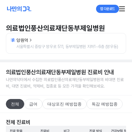
앱 다운로드
의료법인풍산의료재단동부제일병원
양원역
서울특별시 중랑구 망우로 511, 동부제일병원 지하1~6층 (망우동)
의료법인풍산의료재단동부제일병원
진료비 안내
나만의닥터에서 수집한
의료법인풍산의료재단동부제일병원
의 비대면 진료
비, 대면 진료비, 약제비, 접종료 등 모든 가격을 확인해보세요.
전체
급여
대상포진 예방접종
독감 예방접종
전체 진료비
진료 항목
진료비
비고
진료 방식
건강보험 적용