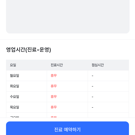
영업시간(진료•운영)
요일
진료시간
점심시간
월요일
휴무
-
화요일
휴무
-
수요일
휴무
-
목요일
휴무
-
금요일
휴무
-
토요일
휴무
-
진료 예약하기