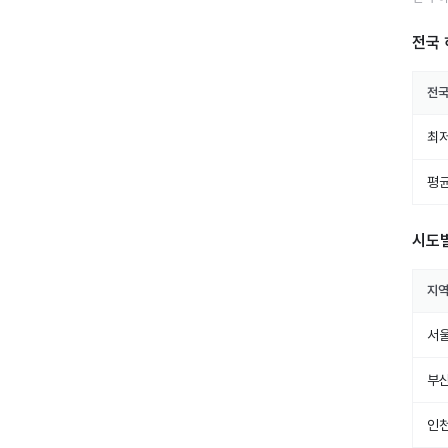
전국 
전
최저
평균
시도
지
서
부
인