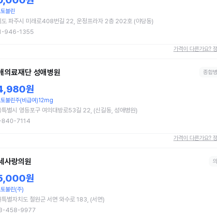
0,000원
스토블린
도 파주시 미래로408번길 22, 운정프라자 2층 202호 (야당동)
1-946-1355
가격이 다른가요? 
애의료재단 성애병원
종합
4,980원
토불린주(비급여)12mg
특별시 영등포구 여의대방로53길 22, (신길동, 성애병원)
-840-7114
가격이 다른가요? 
세사랑의원
5,000원
토불린(주)
특별자치도 철원군 서면 와수로 183, (서면)
3-458-9977