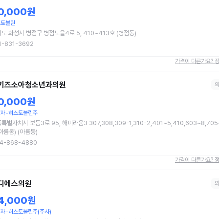
0,000원
스토불린
도 화성시 병점구 병점노을4로 5, 410~413호 (병점동)
1-831-3692
가격이 다른가요? 
키즈소아청소년과의원
0,000원
십자-히스토불린주
특별자치시 보듬3로 95, 해피라움3 307,308,309-1,310-2,401~5,410,603~8,705
아름동) (아름동)
4-868-4880
가격이 다른가요? 
디에스의원
4,000원
자-히스토불린주(주사)