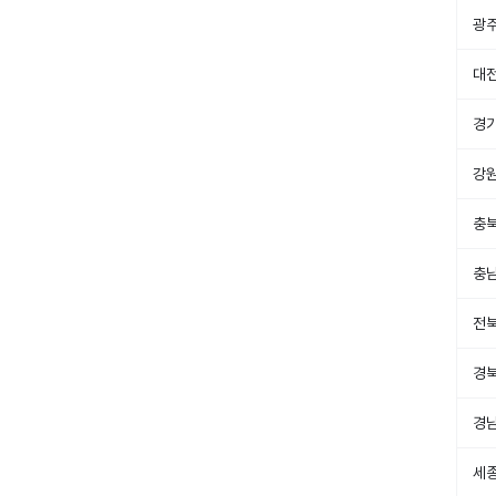
광
대
경
강
충
충
전
경
경
세