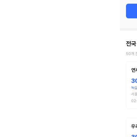
전국
50
개
연
3
녹십
서울
02
우