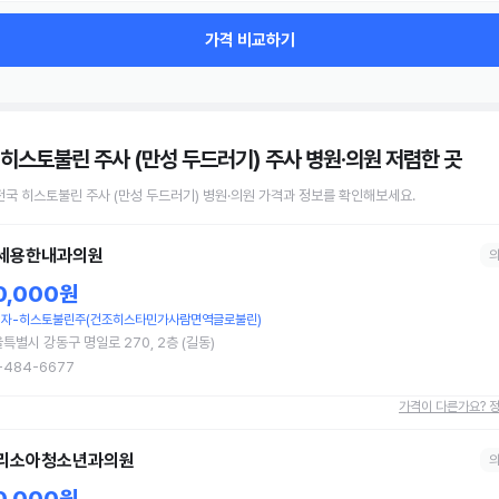
가격 비교하기
 히스토불린 주사 (만성 두드러기) 주사 병원·의원
저렴한 곳
전국
히스토불린 주사 (만성 두드러기)
병원·의원
가격과 정보를 확인해보세요.
세용한내과의원
0,000원
자-히스토불린주(건조히스타민가사람면역글로불린)
특별시 강동구 명일로 270, 2층 (길동)
-484-6677
가격이 다른가요? 
리소아청소년과의원