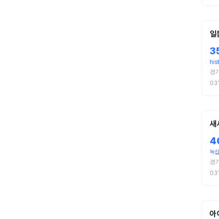
일
3
his
경기
03
새
4
녹
경기
03
아