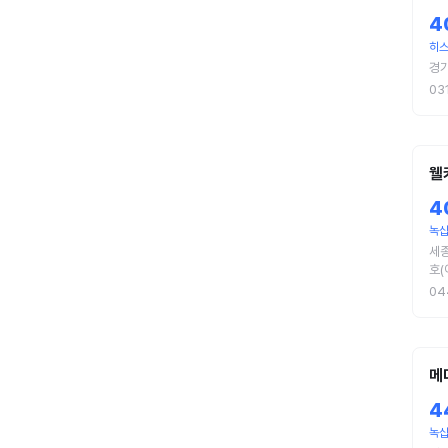
4
히
경기
03
웰
4
녹
세종
호(
04
메
4
녹십