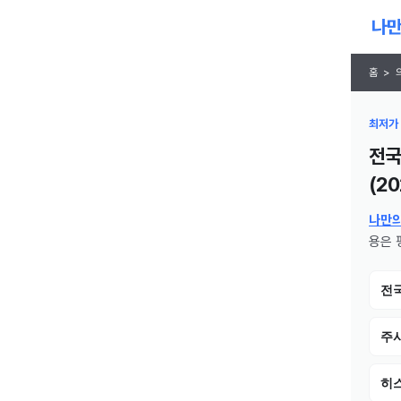
홈
>
최저가 
전국
(
20
나만
용은 
전
주
히스