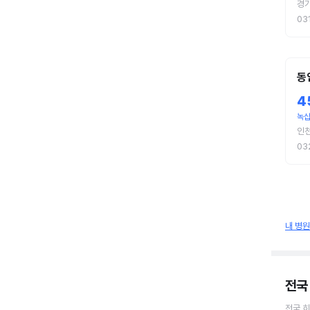
경기
03
동
4
녹십
인천
03
내 병
전국
전국
히