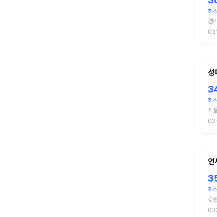
3
히
경기
03
성
3
히스
서울
02
연
3
히스
강원
03