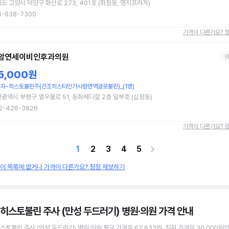
도 고양시 덕양구 화신로 273, 401호 (화정동, 명지프라자)
1-938-7300
가격이 다른가요? 
암연세이비인후과의원
5,000원
자-히스토불린주(건조히스타민가사람면역글로불린)_(1병)
광역시 부평구 열우물로 51, 동화메디칼 2층 일부호 (십정동)
2-426-3826
가격이 다른가요? 
1
2
3
4
5
원이 목록에 없거나 가격이 다른가요? 정정 제보하기
 히스토불린 주사 (만성 두드러기) 병원·의원
가격 안내
스토불린 주사 (만성 두드러기)
병원·의원
평균 가격은
62,633원
, 최저 가격은
30,000원
입