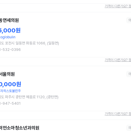
가격이 다른가요? 
동연세의원
5,000원
toglobulin
도 포천시 일동면 화동로 1066, (일동면)
1-532-0396
가격이 다른가요? 
서울의원
0,000원
십자히스토불린주
도 파주시 광탄면 혜음로 1120, (광탄면)
1-947-5401
가격이 다른가요? 
이언소아청소년과의원