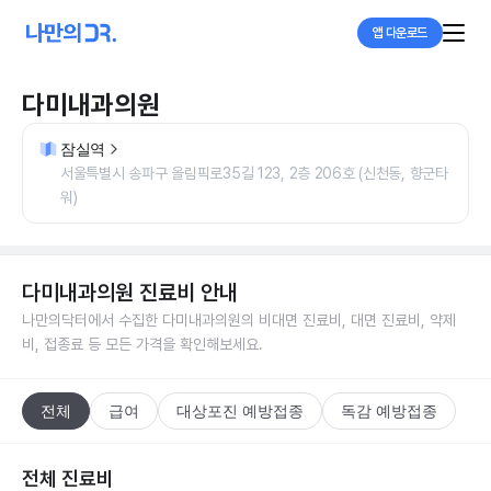
앱 다운로드
다미내과의원
잠실역
서울특별시 송파구 올림픽로35길 123, 2층 206호 (신천동, 향군타
워)
다미내과의원
진료비 안내
나만의닥터에서 수집한
다미내과의원
의 비대면 진료비, 대면 진료비, 약제
비, 접종료 등 모든 가격을 확인해보세요.
전체
급여
대상포진 예방접종
독감 예방접종
전체 진료비