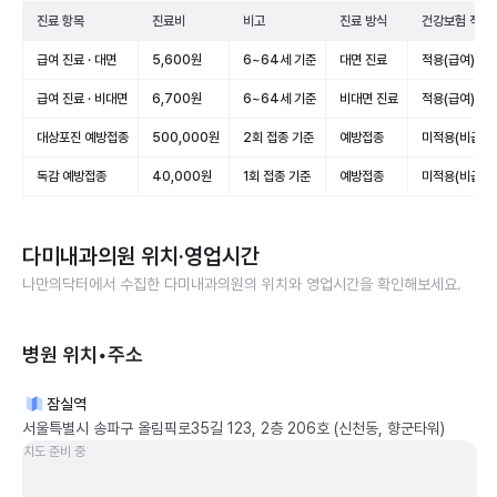
진료 항목
진료비
비고
진료 방식
건강보험 적용
급여 진료 · 대면
5,600원
6~64세 기준
대면 진료
적용(급여)
급여 진료 · 비대면
6,700원
6~64세 기준
비대면 진료
적용(급여)
대상포진 예방접종
500,000원
2회 접종 기준
예방접종
미적용(비급여)
독감 예방접종
40,000원
1회 접종 기준
예방접종
미적용(비급여)
다미내과의원
위치·영업시간
나만의닥터에서 수집한
다미내과의원
의 위치와 영업시간을 확인해보세요.
병원 위치•주소
잠실역
서울특별시 송파구 올림픽로35길 123, 2층 206호 (신천동, 향군타워)
지도 준비 중