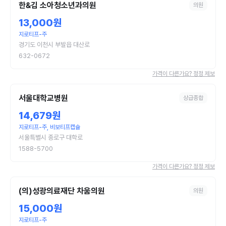
한&김 소아청소년과의원
의원
13,000원
지로티프-주
경기도 이천시 부발읍 대산로
632-0672
가격이 다른가요? 정정 제보
서울대학교병원
상급종합
14,679원
지로티프-주, 비보티프캡슐
서울특별시 종로구 대학로
1588-5700
가격이 다른가요? 정정 제보
(의)성광의료재단 차움의원
의원
15,000원
지로티프-주