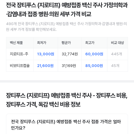
전국 장티푸스 (지로티프) 예방접종 백신 주사 가정의학과
·감염내과 접종 병원·의원
세부 가격 비교
490
개
전국
장티푸스 (지로티프) 예방접종 백신 주사
가정의학과·감염내과 병원·의
원
세부 가격 정보를 확인해보세요.
백신 제품
최저가
평균가
최고가
비교 대상
지로티프-주
13,000원
32,774원
60,000원
445
개
비보티프캡슐
21,600원
31,169원
85,000원
45
개
장티푸스 (지로티프) 예방접종 백신 주사 - 장티푸스 비용,
장티푸스 가격, 독감 백신 비용 정보
전국 장티푸스 (지로티프) 예방접종 백신 주사 접종 가격은 얼마
인가요?