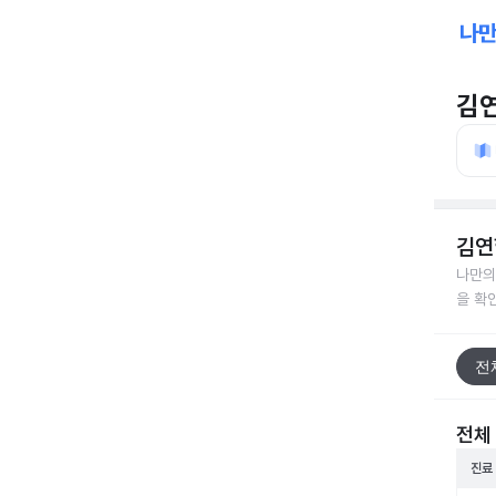
김
김연
나만의
을 확
전
전체
진료