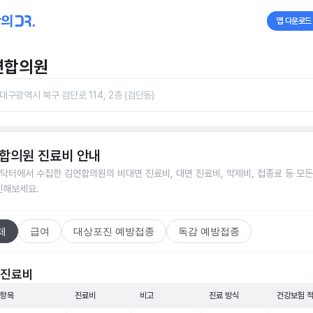
앱 다운로드
연합의원
대구광역시 북구 검단로 114, 2층 (검단동)
합의원
진료비 안내
닥터에서 수집한
김연합의원
의 비대면 진료비, 대면 진료비, 약제비, 접종료 등 모
인해보세요.
체
급여
대상포진 예방접종
독감 예방접종
 진료비
 항목
진료비
비고
진료 방식
건강보험 