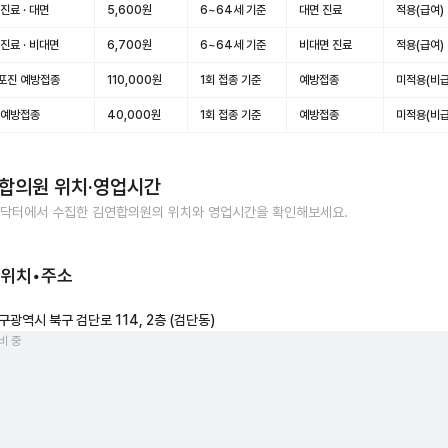
진료 · 대면
5,600원
6~64세 기준
대면 진료
적용(급여)
진료 · 비대면
6,700원
6~64세 기준
비대면 진료
적용(급여)
포진 예방접종
110,000원
1회 접종 기준
예방접종
미적용(비급
 예방접종
40,000원
1회 접종 기준
예방접종
미적용(비급
합의원
위치·영업시간
닥터에서 수집한
김연합의원
의 위치와 영업시간을 확인해보세요.
 위치•주소
구광역시 북구 검단로 114, 2층 (검단동)
비 중