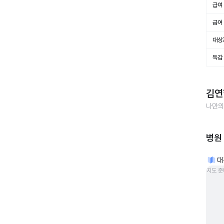
급여 
급여 
대상
독감
김연
나만의
병원
대
지도 준