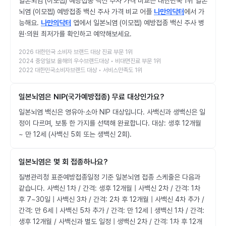
일본뇌염 (이모젭) 예방접종 백신 주사 가격 비교는 대한민국 1위 일본
뇌염 (이모젭) 예방접종 백신 주사 가격 비교 어플
나만의닥터
에서 가
능해요.
나만의닥터
앱에서 일본뇌염 (이모젭) 예방접종 백신 주사 병
원·의원 최저가를 확인하고 예약해보세요.
2026 대한민국 소비자 브랜드 대상 진료 부문 1위
2024 중앙일보 올해의 우수브랜드대상 • 비대면진료 부문 1위
2022 대한민국소비자브랜드 대상 • 서비스만족도 1위
일본뇌염은 NIP(국가예방접종) 무료 대상인가요?
일본뇌염 백신은 영유아·소아 NIP 대상입니다. 사백신과 생백신은 일
정이 다르며, 보통 한 가지를 선택해 완료합니다. 대상: 생후 12개월
~ 만 12세 (사백신 5회 또는 생백신 2회).
일본뇌염은 몇 회 접종하나요?
질병관리청 표준예방접종일정 기준 일본뇌염 접종 스케줄은 다음과
같습니다. 사백신 1차 / 간격: 생후 12개월 | 사백신 2차 / 간격: 1차
후 7~30일 | 사백신 3차 / 간격: 2차 후 12개월 | 사백신 4차 추가 /
간격: 만 6세 | 사백신 5차 추가 / 간격: 만 12세 | 생백신 1차 / 간격:
생후 12개월 / 사백신과 별도 일정 | 생백신 2차 / 간격: 1차 후 12개