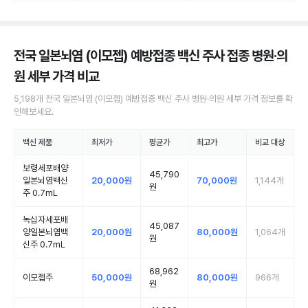
전국 일본뇌염 (이모젭) 예방접종 백신 주사 접종 병원·의
원
세부 가격 비교
5,198
개
전국
일본뇌염 (이모젭) 예방접종 백신 주사
병원·의원
세부 가격 정보를 확
인해보세요.
백신 제품
최저가
평균가
최고가
비교 대상
보령세포배양
45,790
일본뇌염백신
20,000원
70,000원
1,144
개
원
주 0.7mL
녹십자세포배
45,087
양일본뇌염백
20,000원
80,000원
1,064
개
원
신주 0.7mL
68,962
이모젭주
50,000원
80,000원
966
개
원