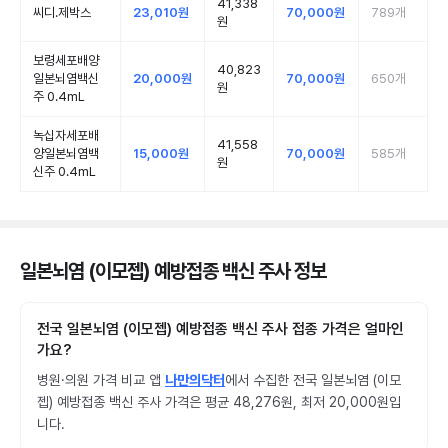
41,338
씨디.제박스
23,010원
70,000원
789
개
원
보령세포배양
40,823
일본뇌염백신
20,000원
70,000원
650
개
원
주 0.4mL
녹십자세포배
41,558
양일본뇌염백
15,000원
70,000원
585
개
원
신주 0.4mL
일본뇌염 (이모젭) 예방접종 백신 주사 정보
전국 일본뇌염 (이모젭) 예방접종 백신 주사 접종 가격은 얼마인
가요?
병원·의원 가격 비교 앱
나만의닥터
에서 수집한 전국 일본뇌염 (이모
젭) 예방접종 백신 주사 가격은 평균 48,276원, 최저 20,000원입
니다.