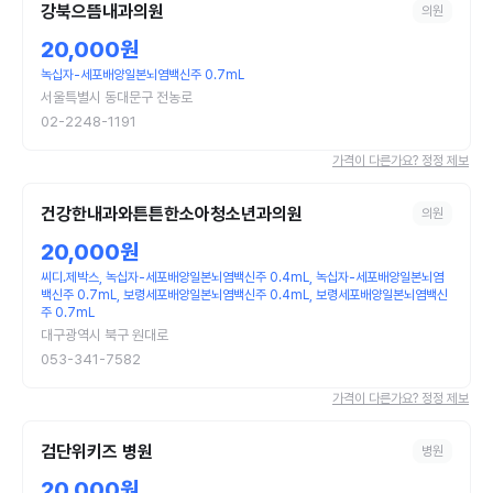
강북으뜸내과의원
의원
20,000원
녹십자-세포배양일본뇌염백신주 0.7mL
서울특별시 동대문구 전농로
02-2248-1191
가격이 다른가요? 정정 제보
건강한내과와튼튼한소아청소년과의원
의원
20,000원
씨디.제박스, 녹십자-세포배양일본뇌염백신주 0.4mL, 녹십자-세포배양일본뇌염
백신주 0.7mL, 보령세포배양일본뇌염백신주 0.4mL, 보령세포배양일본뇌염백신
주 0.7mL
대구광역시 북구 원대로
053-341-7582
가격이 다른가요? 정정 제보
검단위키즈 병원
병원
20,000원