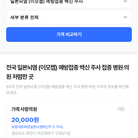
일본뇌염 (이모젭) 예방접종 백신 주사
세부 분류 전체
가격 비교하기
전국 일본뇌염 (이모젭) 예방접종 백신 주사 접종 병원·의
원
저렴한 곳
50
개
전국
일본뇌염 (이모젭) 예방접종 백신 주사
병원·의원
가격과 정보를 확인해
보세요.
가족사랑의원
의원
20,000원
보령세포배양일본뇌염백신주 0.7mL
경상남도 창원시 마산회원구 구암남1길