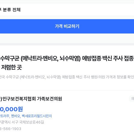
 분류 전체
가격 비교하기
 수막구균 (메낙트라·멘비오, 뇌수막염) 예방접종 백신 주사 접종
저렴한 곳
전국
수막구균 (메낙트라·멘비오, 뇌수막염) 예방접종 백신 주사
병원·의원
가격과 정보를 확
사)인구보건복지협회 가족보건의원
10,000원
트라주, 멘비오, 벡세로프리필드시린지
구광역시 서구 국채보상로46길
3-566-1903