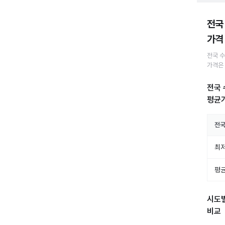
전국
가격
전국
수
가격은
전국 
평균가
전
최저
평균
시도
비교