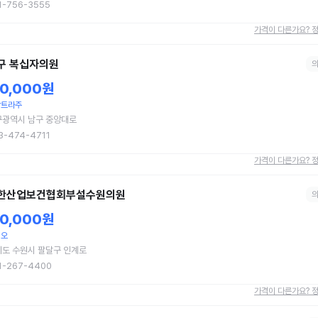
1-756-3555
가격이 다른가요? 
구 복십자의원
10,000원
낙트라주
구광역시 남구 중앙대로
3-474-4711
가격이 다른가요? 
한산업보건협회부설수원의원
10,000원
비오
도 수원시 팔달구 인계로
1-267-4400
가격이 다른가요? 