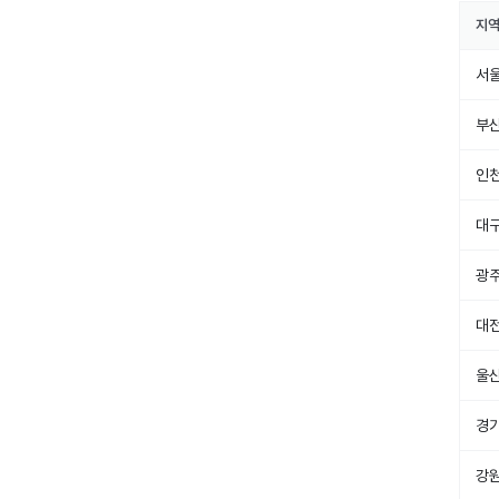
지
서
부
인
대
광
대
울
경
강