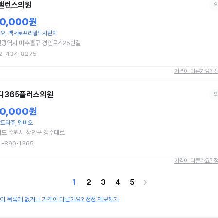
밸런스의원
10,000원
오, 벡세로프리필드시린지
천광역시 미추홀구 경인로425번길
2-434-8275
가격이 다른가요? 
디365플러스의원
10,000원
트라주, 멘비오
도 수원시 장안구 경수대로
1-890-1365
가격이 다른가요? 
1
2
3
4
5
원이 목록에 없거나 가격이 다른가요? 정정 제보하기