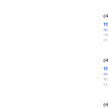
(
1
메낙
서
02
(
1
메낙
충
04
(