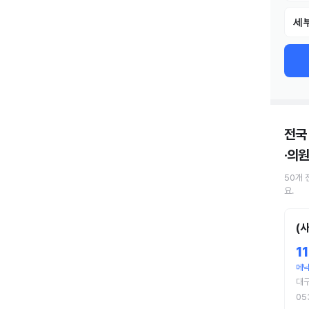
세부
전국
·의원
50
개
요.
(
1
메낙
대
05