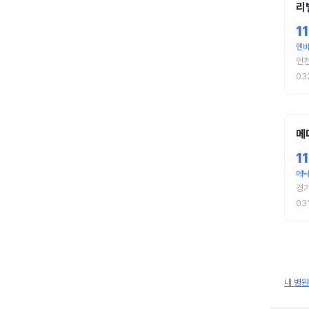
리
1
멘비
인
03
메
1
메낙
경기
03
내 병