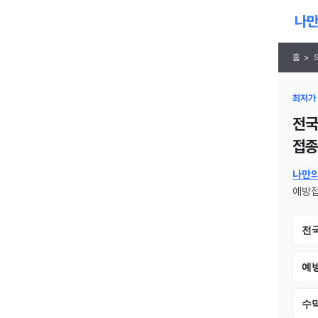
홈
>
최저가 
전국
접종
나만
예방접
전
예
수막