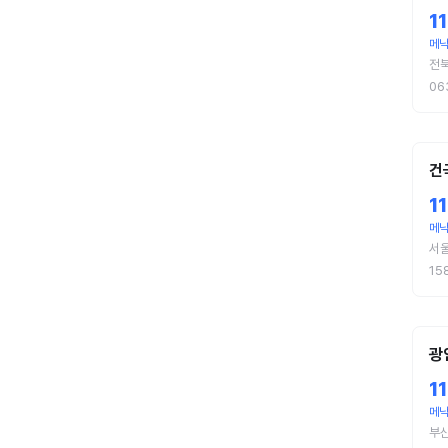
1
메낙
전
06
건
1
메
서
15
광
1
메낙
부