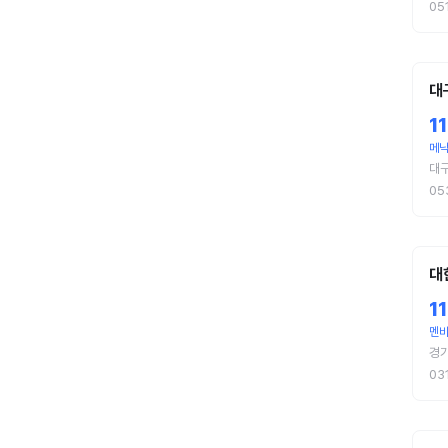
05
대
1
메
대
05
대
1
멘
경기
03