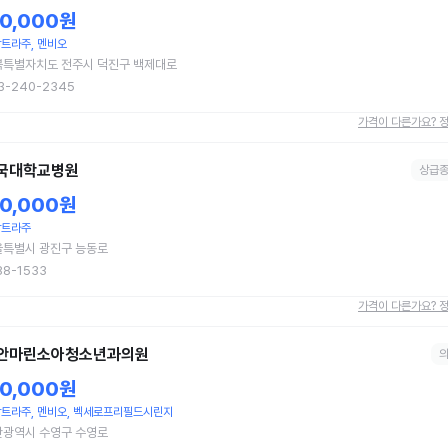
10,000원
트라주, 멘비오
북특별자치도 전주시 덕진구 백제대로
3-240-2345
가격이 다른가요? 
국대학교병원
상급
10,000원
낙트라주
울특별시 광진구 능동로
88-1533
가격이 다른가요? 
안마린소아청소년과의원
10,000원
트라주, 멘비오, 벡세로프리필드시린지
산광역시 수영구 수영로