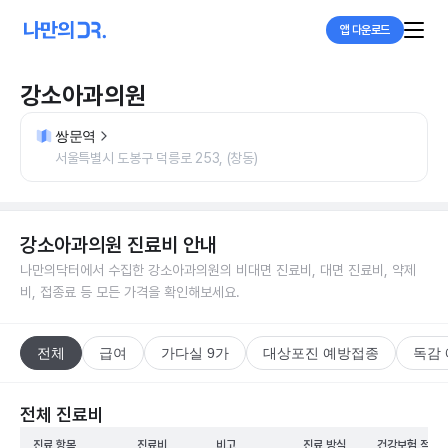
앱 다운로드
강소아과의원
쌍문역
서울특별시 도봉구 덕릉로 253, (창동)
강소아과의원
진료비 안내
나만의닥터에서 수집한
강소아과의원
의 비대면 진료비, 대면 진료비, 약제
비, 접종료 등 모든 가격을 확인해보세요.
전체
급여
가다실 9가
대상포진 예방접종
독감
전체 진료비
진료 항목
진료비
비고
진료 방식
건강보험 적용