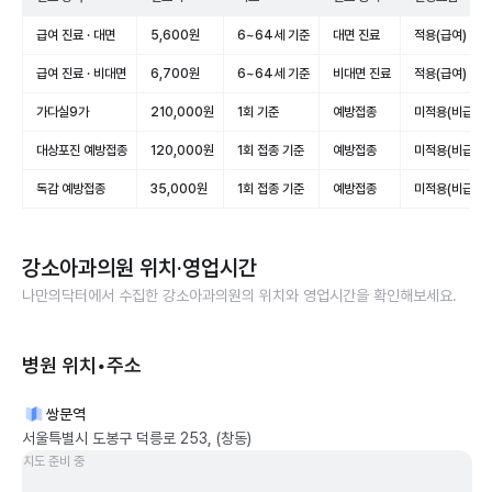
급여 진료 · 대면
5,600원
6~64세 기준
대면 진료
적용(급여)
급여 진료 · 비대면
6,700원
6~64세 기준
비대면 진료
적용(급여)
가다실9가
210,000원
1회 기준
예방접종
미적용(비급여)
대상포진 예방접종
120,000원
1회 접종 기준
예방접종
미적용(비급여)
독감 예방접종
35,000원
1회 접종 기준
예방접종
미적용(비급여)
강소아과의원
위치·영업시간
나만의닥터에서 수집한
강소아과의원
의 위치와 영업시간을 확인해보세요.
병원 위치•주소
쌍문역
서울특별시 도봉구 덕릉로 253, (창동)
지도 준비 중