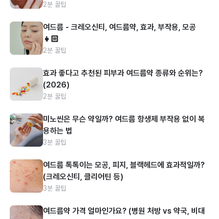
2분 꿀팁
여드름 - 크레오신티, 여드름약, 효과, 부작용, 모공
👧🏻
2분 꿀팁
효과 좋다고 추천된 피부과 여드름약 종류와 순위는?
(2026)
2분 꿀팁
미노씬은 무슨 약일까? 여드름 항생제 부작용 없이 복
용하는 법
3분 꿀팁
여드름 톡톡이는 모공, 피지, 블랙헤드에 효과적일까?
(크레오신티, 클리어틴 등)
3분 꿀팁
여드름약 가격 얼마인가요? (병원 처방 vs 약국, 비대