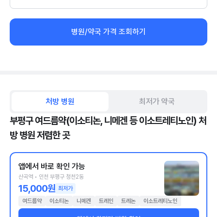
병원/약국 가격 조회하기
처방 병원
최저가 약국
부평구 여드름약(이소티논, 니메겐 등 이소트레티노인) 처
방 병원 저렴한 곳
앱에서 바로 확인 가능
산곡역 • 인천 부평구 청천2동
15,000원
최저가
여드름약
이소티논
니메겐
트레인
트레논
이소트레티노인