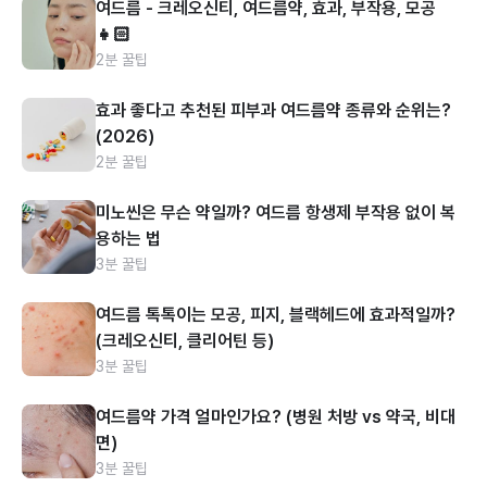
여드름 - 크레오신티, 여드름약, 효과, 부작용, 모공
👧🏻
2분 꿀팁
효과 좋다고 추천된 피부과 여드름약 종류와 순위는?
(2026)
2분 꿀팁
미노씬은 무슨 약일까? 여드름 항생제 부작용 없이 복
용하는 법
3분 꿀팁
여드름 톡톡이는 모공, 피지, 블랙헤드에 효과적일까?
(크레오신티, 클리어틴 등)
3분 꿀팁
여드름약 가격 얼마인가요? (병원 처방 vs 약국, 비대
면)
3분 꿀팁