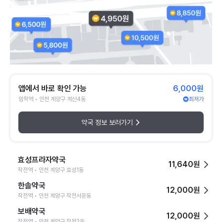
앱에서 바로 확인 가능
6,000원
임학역 • 인천 계양구 계산4동
최저가
약국 정보 보러가기
효성프라자약국
11,640원
작전역 • 인천 계양구 효성1동
한솔약국
12,000원
작전역 • 인천 계양구 작전서운동
보배약국
12,000원
작전역 • 인천 계양구 작전2동