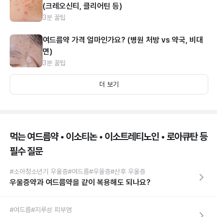
(크레오신티, 클리어틴 등)
3분 꿀팁
여드름약 가격 얼마인가요? (병원 처방 vs 약국, 비대
면)
3분 꿀팁
더 보기
먹는 여드름약 • 이소티논 • 이소트레티노인 • 로아큐탄 등
필수 질문
#소아청소년기 우울증
#여드름
#우울증
#산후 우울증
우울증약과 여드름약을 같이 복용해도 되나요?
#여드름
#지루성 피부염