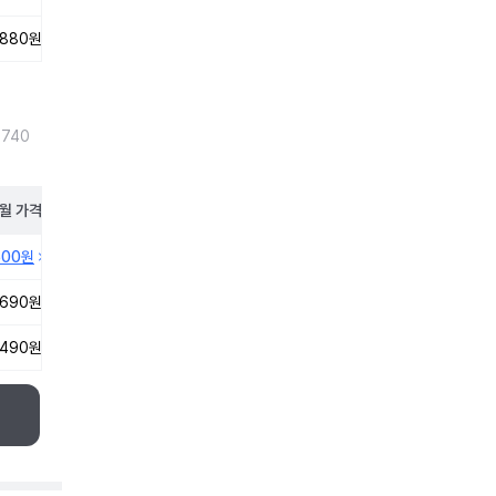
,880원
,740
월
가격
500원
,690원
,490원