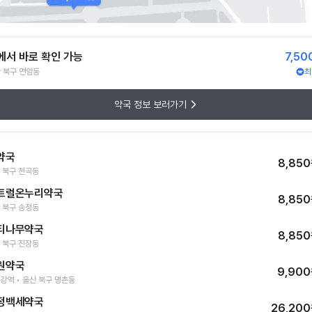
에서 바로 확인 가능
7,50
 북구 연암동
최
약국 정보 보러가기
약국
8,85
 북구 천곡동
트럴온누리약국
8,85
 북구 송정동
티나무약국
8,85
 북구 진장동
원약국
9,90
강역 • 울산 북구 명촌동
정백세약국
26,20