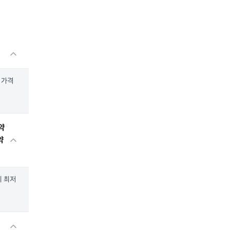
 가격
약
약
의 최저