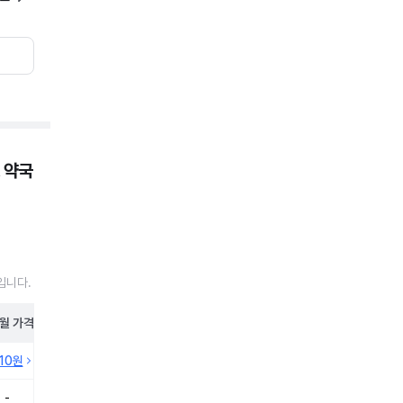
 약국
-입니다.
월
가격
410원
-