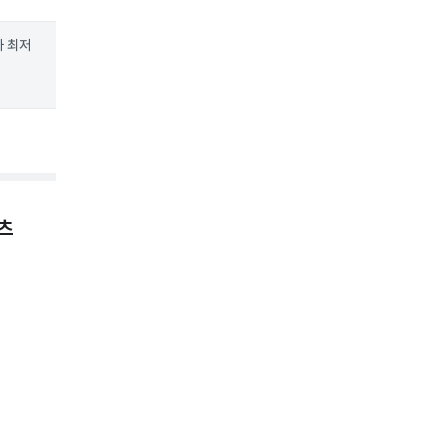
와 최저
츠