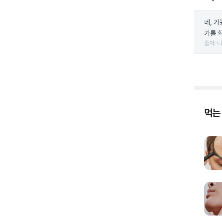
네, 
가를 
출처: 
먹는