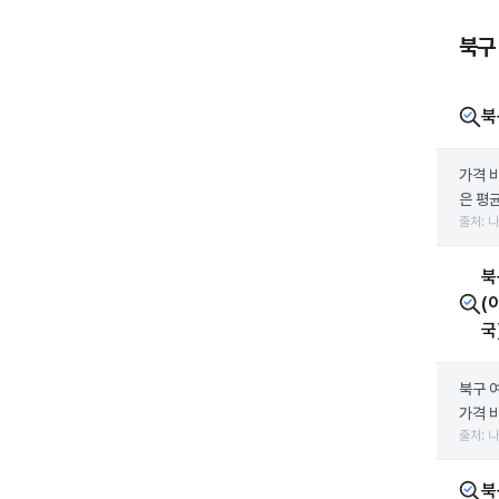
북구
북
가격 
은 평균
출처: 
북
(
국
북구 
가격 
출처: 
북