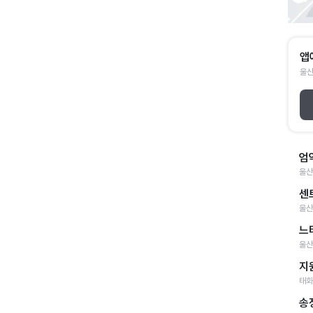
앱
울산
엄
울산
센
울산
느
울산
지
태화
송