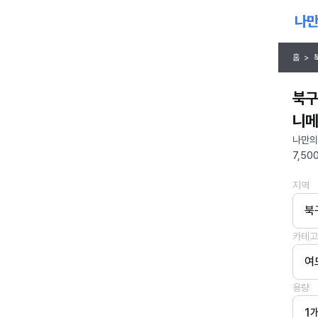
홈
>
북구
니메
나만의
7,50
지역
북
카테고
여
용량
1