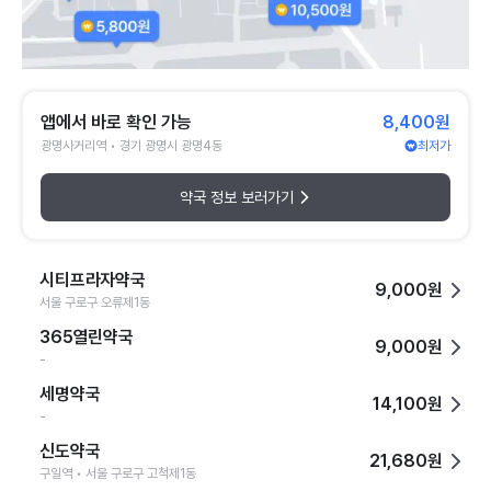
앱에서 바로 확인 가능
8,400원
광명사거리역 • 경기 광명시 광명4동
최저가
약국 정보 보러가기
시티프라자약국
9,000원
서울 구로구 오류제1동
365열린약국
9,000원
-
세명약국
14,100원
-
신도약국
21,680원
구일역 • 서울 구로구 고척제1동