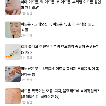
이마 여드름, 턱 여드름, 코 여드름, 부위별 여드름 원인
과 관리법🩹
2분 꿀팁
여드름 - 크레오신티, 여드름약, 효과, 부작용, 모공
👧🏻
2분 꿀팁
효과 좋다고 추천된 피부과 여드름약 종류와 순위는?
(2026)
2분 꿀팁
미노씬은 무슨 약일까? 여드름 항생제 부작용 없이 복
용하는 법
3분 꿀팁
여드름 톡톡이는 모공, 피지, 블랙헤드에 효과적일까?
(크레오신티, 클리어틴 등)
3분 꿀팁