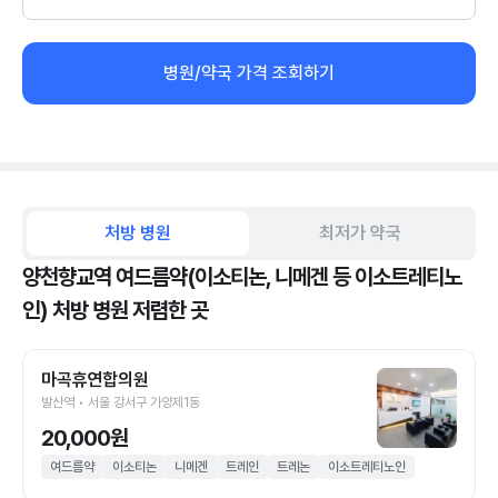
병원/약국 가격 조회하기
처방 병원
최저가 약국
양천향교역 여드름약(이소티논, 니메겐 등 이소트레티노
인) 처방 병원 저렴한 곳
마곡휴연합의원
발산역 • 서울 강서구 가양제1동
20,000원
여드름약
이소티논
니메겐
트레인
트레논
이소트레티노인