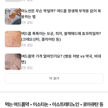
미노씬은 무슨 약일까? 여드름 항생제 부작용 없이 복
용하는 법
3분 꿀팁
여드름 톡톡이는 모공, 피지, 블랙헤드에 효과적일까?
(크레오신티, 클리어틴 등)
3분 꿀팁
여드름약 가격 얼마인가요? (병원 처방 vs 약국, 비대
면)
3분 꿀팁
더 보기
먹는 여드름약 • 이소티논 • 이소트레티노인 • 로아큐탄 등