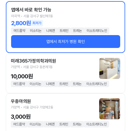
앱에서 바로 확인 가능
마곡역 • 서울 강서구 발산제1동
2,800원
최저가
여드름약
이소티논
니메겐
트레인
트레논
이소트레티노인
앱에서 최저가 병원 확인
미래365가정의학과의원
가양역 • 서울 강서구 등촌제1동
10,000원
여드름약
이소티논
니메겐
트레인
트레논
이소트레티노인
우충아의원
가양역 • 서울 강서구 가양제2동
3,000원
여드름약
이소티논
니메겐
트레인
트레논
이소트레티노인