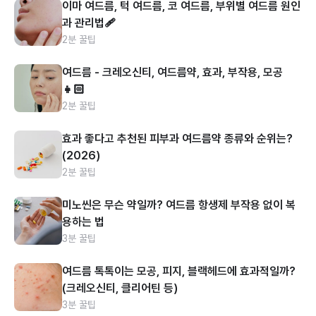
이마 여드름, 턱 여드름, 코 여드름, 부위별 여드름 원인
과 관리법🩹
2분 꿀팁
여드름 - 크레오신티, 여드름약, 효과, 부작용, 모공
👧🏻
2분 꿀팁
효과 좋다고 추천된 피부과 여드름약 종류와 순위는?
(2026)
2분 꿀팁
미노씬은 무슨 약일까? 여드름 항생제 부작용 없이 복
용하는 법
3분 꿀팁
여드름 톡톡이는 모공, 피지, 블랙헤드에 효과적일까?
(크레오신티, 클리어틴 등)
3분 꿀팁