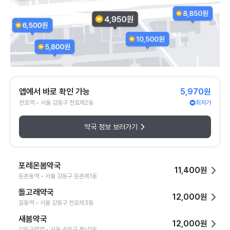
앱에서 바로 확인 가능
5,970원
천호역 • 서울 강동구 천호제2동
최저가
약국 정보 보러가기
포레온봄약국
11,400원
둔촌동역 • 서울 강동구 둔촌제1동
돌고래약국
12,000원
길동역 • 서울 강동구 천호제3동
새봄약국
12,000원
강동구청역 • 서울 송파구 풍납1동