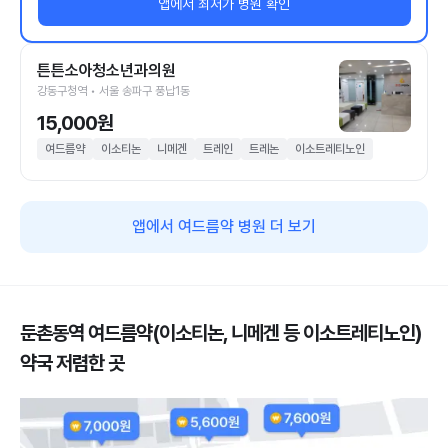
앱에서 최저가 병원 확인
튼튼소아청소년과의원
강동구청역 • 서울 송파구 풍납1동
15,000원
여드름약
이소티논
니메겐
트레인
트레논
이소트레티노인
앱에서 여드름약 병원 더 보기
둔촌동역 여드름약(이소티논, 니메겐 등 이소트레티노인)
약국 저렴한 곳