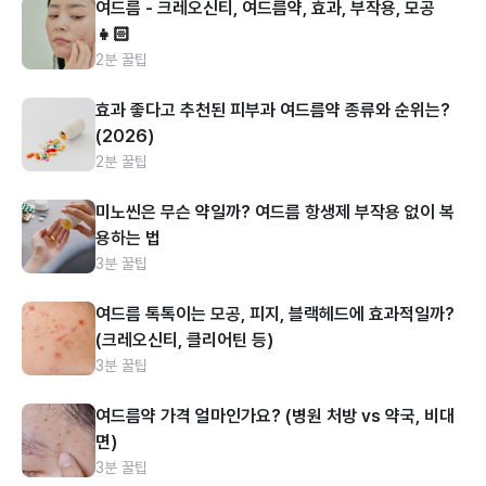
여드름 - 크레오신티, 여드름약, 효과, 부작용, 모공
👧🏻
2분 꿀팁
효과 좋다고 추천된 피부과 여드름약 종류와 순위는?
(2026)
2분 꿀팁
미노씬은 무슨 약일까? 여드름 항생제 부작용 없이 복
용하는 법
3분 꿀팁
여드름 톡톡이는 모공, 피지, 블랙헤드에 효과적일까?
(크레오신티, 클리어틴 등)
3분 꿀팁
여드름약 가격 얼마인가요? (병원 처방 vs 약국, 비대
면)
3분 꿀팁