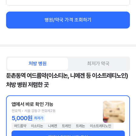
병원/약국 가격 조회하기
처방 병원
최저가 약국
둔촌동역 여드름약(이소티논, 니메겐 등 이소트레티노인)
처방 병원 저렴한 곳
앱에서 바로 확인 가능
천호역 • 서울 강동구 천호제2동
5,000원
최저가
여드름약
이소티논
니메겐
트레인
트레논
이소트레티노인