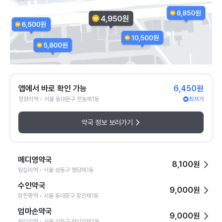
앱에서 바로 확인 가능
6,450원
청량리역 • 서울 동대문구 전농제1동
최저가
약국 정보 보러가기
메디영약국
8,100원
왕십리역 • 서울 성동구 행당제1동
수인약국
9,000원
장한평역 • 서울 동대문구 장안제1동
엄마손약국
9,000원
왕십리역 • 서울 성동구 왕십리제2동