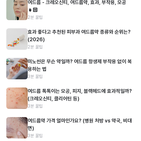
여드름 - 크레오신티, 여드름약, 효과, 부작용, 모공
👧🏻
2분 꿀팁
효과 좋다고 추천된 피부과 여드름약 종류와 순위는?
(2026)
2분 꿀팁
미노씬은 무슨 약일까? 여드름 항생제 부작용 없이 복
용하는 법
3분 꿀팁
여드름 톡톡이는 모공, 피지, 블랙헤드에 효과적일까?
(크레오신티, 클리어틴 등)
3분 꿀팁
여드름약 가격 얼마인가요? (병원 처방 vs 약국, 비대
면)
3분 꿀팁