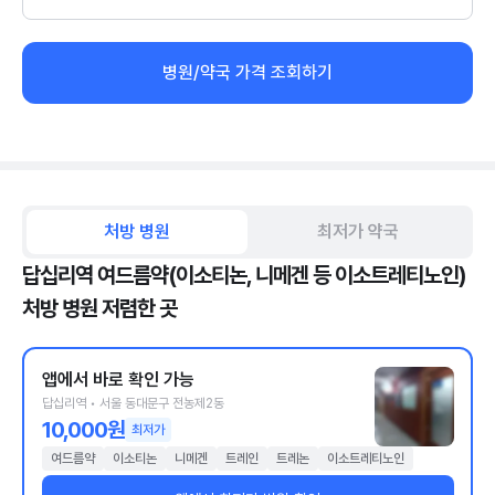
병원/약국 가격 조회하기
처방 병원
최저가 약국
답십리역 여드름약(이소티논, 니메겐 등 이소트레티노인)
처방 병원 저렴한 곳
앱에서 바로 확인 가능
답십리역 • 서울 동대문구 전농제2동
10,000원
최저가
여드름약
이소티논
니메겐
트레인
트레논
이소트레티노인