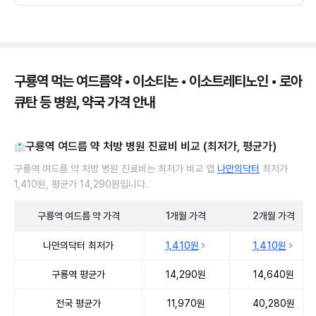
구룡역 먹는 여드름약 • 이소티논 • 이소트레티노인 • 로아
큐탄 등 병원, 약국 가격 안내
구룡역 여드름 약 처방 병원 진료비 비교 (최저가, 평균가)
구룡역 여드름 약 처방 병원 진료비는 최저가 비교 앱
나만의닥터
최저가
1,410원, 평균가 14,290원입니다.
구룡역
여드름 약
가격
1개월
가격
2개월
가격
구룡역 여드름 약 처방 병원 진료비 처방단위별 최저가·평균가 비교
나만의닥터 최저가
1,410원
1,410원
구룡역 평균가
14,290원
14,640원
전국 평균가
11,970원
40,280원