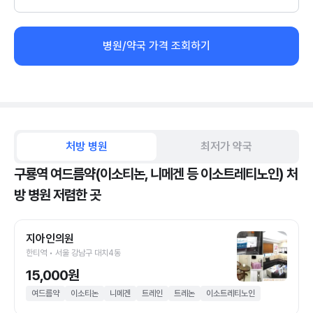
병원/약국 가격 조회하기
처방 병원
최저가 약국
구룡역 여드름약(이소티논, 니메겐 등 이소트레티노인) 처
방 병원 저렴한 곳
지아인의원
한티역 • 서울 강남구 대치4동
15,000원
여드름약
이소티논
니메겐
트레인
트레논
이소트레티노인