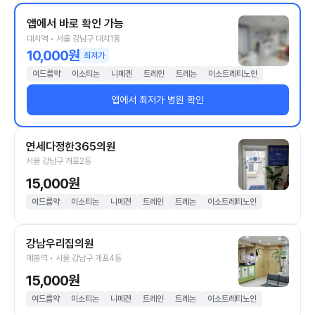
앱에서 바로 확인 가능
대치역 • 서울 강남구 대치1동
10,000원
최저가
여드름약
이소티논
니메겐
트레인
트레논
이소트레티노인
앱에서 최저가 병원 확인
연세다정한365의원
서울 강남구 개포2동
15,000원
여드름약
이소티논
니메겐
트레인
트레논
이소트레티노인
강남우리집의원
매봉역 • 서울 강남구 개포4동
15,000원
여드름약
이소티논
니메겐
트레인
트레논
이소트레티노인