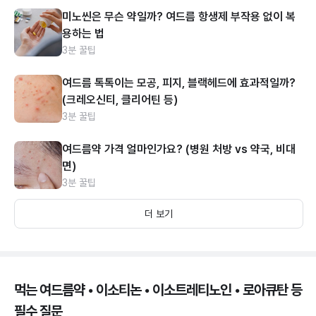
미노씬은 무슨 약일까? 여드름 항생제 부작용 없이 복
용하는 법
3분 꿀팁
여드름 톡톡이는 모공, 피지, 블랙헤드에 효과적일까?
(크레오신티, 클리어틴 등)
3분 꿀팁
여드름약 가격 얼마인가요? (병원 처방 vs 약국, 비대
면)
3분 꿀팁
더 보기
먹는 여드름약 • 이소티논 • 이소트레티노인 • 로아큐탄 등
필수 질문