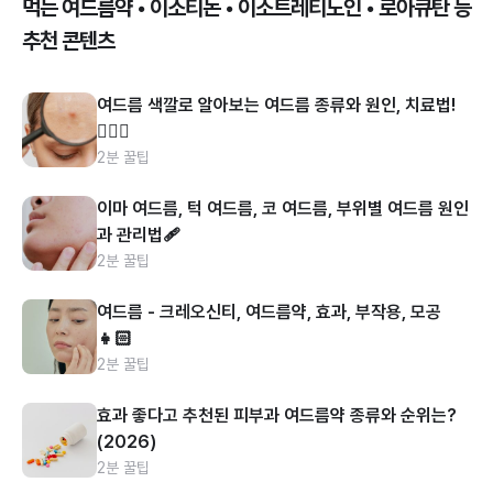
먹는 여드름약 • 이소티논 • 이소트레티노인 • 로아큐탄 등
추천 콘텐츠
여드름 색깔로 알아보는 여드름 종류와 원인, 치료법!
👩🏻‍⚕️
2분 꿀팁
이마 여드름, 턱 여드름, 코 여드름, 부위별 여드름 원인
과 관리법🩹
2분 꿀팁
여드름 - 크레오신티, 여드름약, 효과, 부작용, 모공
👧🏻
2분 꿀팁
효과 좋다고 추천된 피부과 여드름약 종류와 순위는?
(2026)
2분 꿀팁