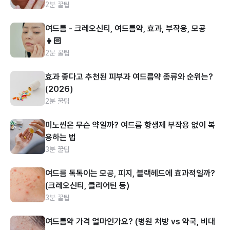
2분 꿀팁
여드름 - 크레오신티, 여드름약, 효과, 부작용, 모공
👧🏻
2분 꿀팁
효과 좋다고 추천된 피부과 여드름약 종류와 순위는?
(2026)
2분 꿀팁
미노씬은 무슨 약일까? 여드름 항생제 부작용 없이 복
용하는 법
3분 꿀팁
여드름 톡톡이는 모공, 피지, 블랙헤드에 효과적일까?
(크레오신티, 클리어틴 등)
3분 꿀팁
여드름약 가격 얼마인가요? (병원 처방 vs 약국, 비대