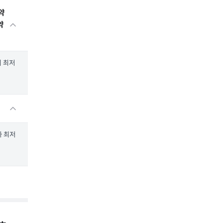
약
약
의 최저
와 최저