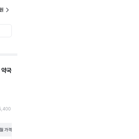
0원
 약국
5,400
월
가격