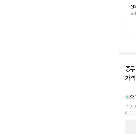
신
을지
중구
가격
중
중구 
원입니