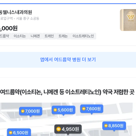
동웰니스내과의원
로입구역 • 서울 중구 소공동
5,000원
드름약
이소티논
니메겐
트레인
트레논
이소트레티노인
앱에서 여드름약 병원 더 보기
 여드름약(이소티논, 니메겐 등 이소트레티노인) 약국 저렴한 곳