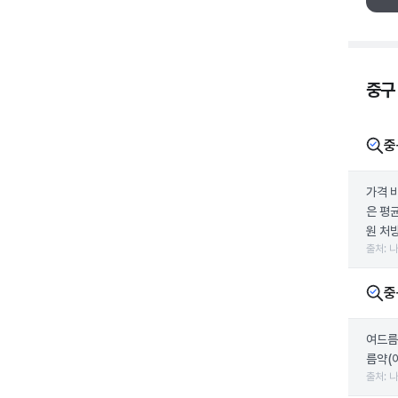
중구
중
가격 
은 평균
원 처방
출처: 
중
여드름
름약(
출처: 