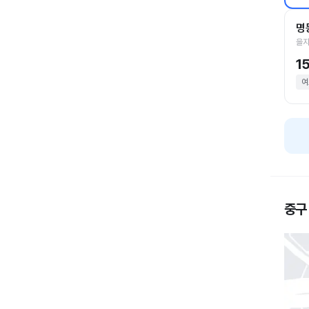
명
을지
1
여
중구