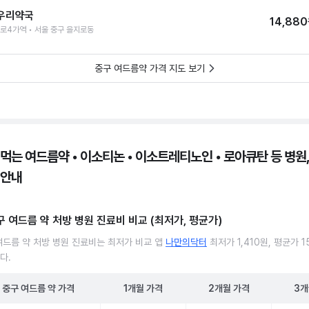
우리약국
14,88
로4가역 • 서울 중구 을지로동
중구 여드름약 가격 지도 보기
 먹는 여드름약 • 이소티논 • 이소트레티노인 • 로아큐탄 등 병원,
 안내
구 여드름 약 처방 병원 진료비 비교 (최저가, 평균가)
여드름 약 처방 병원 진료비는 최저가 비교 앱
나만의닥터
최저가 1,410원, 평균가 1
다.
중구
여드름 약
가격
1개월
가격
2개월
가격
3개