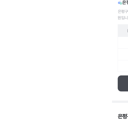
은
은평구
원입니
은평구
은평