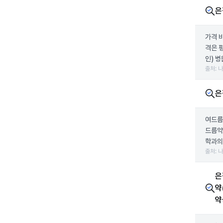
은
가격 
격은 
인) 병
출처: 
은
여드름
드름약
학과의
출처: 
은
약
약