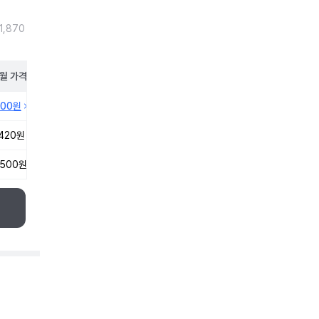
1,870
월
가격
600원
,420원
,500원