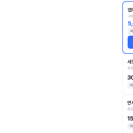
앱
구파
5
여
새
응암
3
여
연
응암
1
여