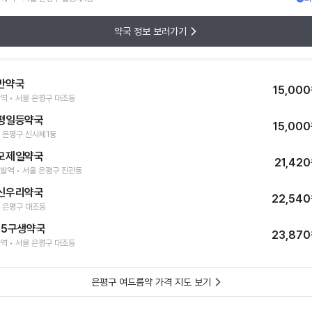
약국 정보 보러가기
반약국
15,00
역 • 서울 은평구 대조동
평일등약국
15,00
 은평구 신사제1동
모제일약국
21,42
발역 • 서울 은평구 진관동
신우리약국
22,54
 은평구 대조동
65구생약국
23,87
역 • 서울 은평구 대조동
은평구 여드름약 가격 지도 보기