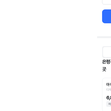
은평
곳
아
디지
6
여