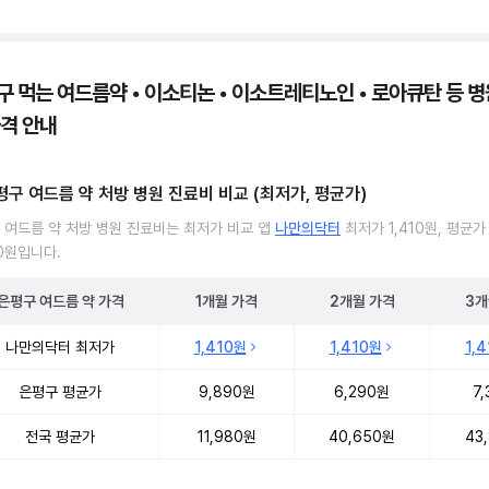
구 먹는 여드름약 • 이소티논 • 이소트레티노인 • 로아큐탄 등 병원
가격 안내
평구 여드름 약 처방 병원 진료비 비교 (최저가, 평균가)
 여드름 약 처방 병원 진료비는 최저가 비교 앱
나만의닥터
최저가 1,410원, 평균가
90원입니다.
은평구
여드름 약
가격
1개월
가격
2개월
가격
3개
 여드름 약 처방 병원 진료비 처방단위별 최저가·평균가 비교
나만의닥터 최저가
1,410원
1,410원
1,
은평구 평균가
9,890원
6,290원
7,
전국 평균가
11,980원
40,650원
43