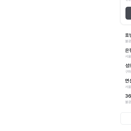
호
불광
은
서울
성
구파
연
서울
3
불광