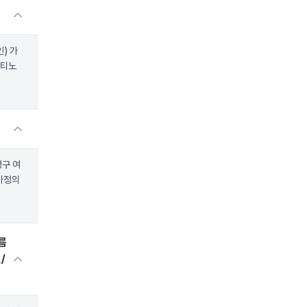
) 가
레티노
평구 여
가정의
름
/