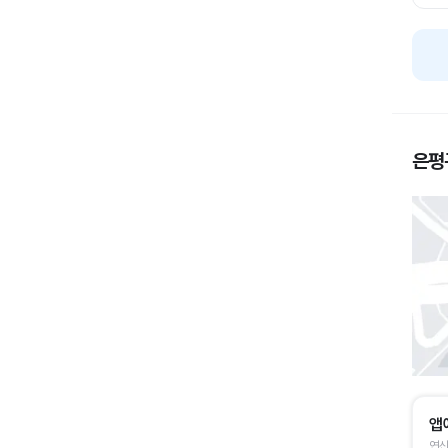
은평
앱
연신