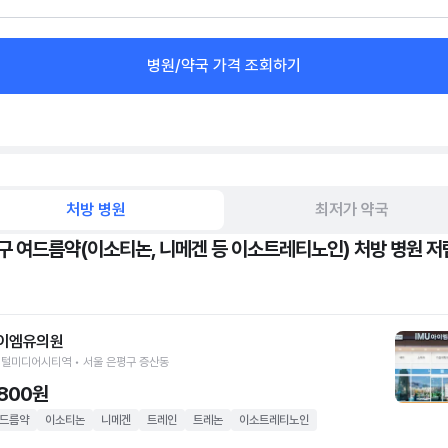
병원/약국 가격 조회하기
처방 병원
최저가 약국
구 여드름약(이소티논, 니메겐 등 이소트레티노인) 처방 병원 저
이엠유의원
털미디어시티역 • 서울 은평구 증산동
,800원
드름약
이소티논
니메겐
트레인
트레논
이소트레티노인