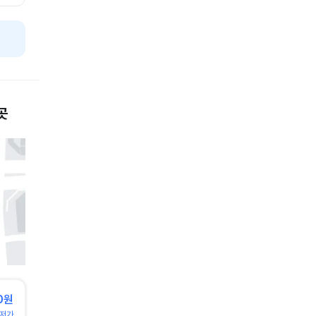
곳
0원
저가