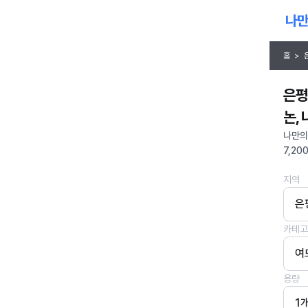
홈
>
은평
논,
나만의
7,20
지역
은
카테고
여
용량
1