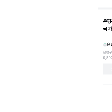
은평
국 
은
은평구
9,8
은평구