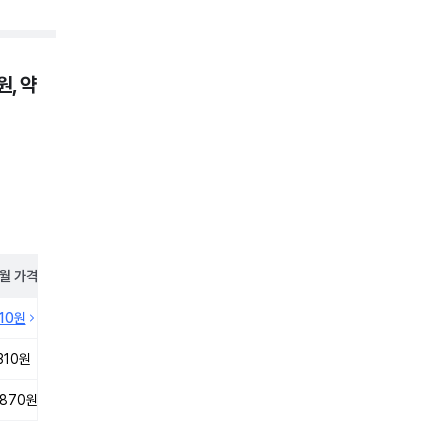
, 약
월
가격
410원
310원
,870원