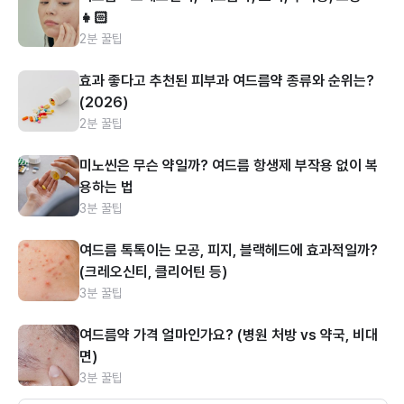
👧🏻
2분 꿀팁
효과 좋다고 추천된 피부과 여드름약 종류와 순위는?
(2026)
2분 꿀팁
미노씬은 무슨 약일까? 여드름 항생제 부작용 없이 복
용하는 법
3분 꿀팁
여드름 톡톡이는 모공, 피지, 블랙헤드에 효과적일까?
(크레오신티, 클리어틴 등)
3분 꿀팁
여드름약 가격 얼마인가요? (병원 처방 vs 약국, 비대
면)
3분 꿀팁