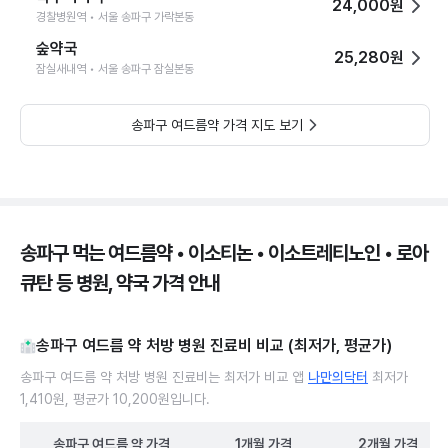
24,000원
경찰병원역 • 서울 송파구 가락본동
숲약국
25,280원
잠실새내역 • 서울 송파구 잠실본동
송파구 여드름약 가격 지도 보기
송파구 먹는 여드름약 • 이소티논 • 이소트레티노인 • 로아
큐탄 등 병원, 약국 가격 안내
송파구 여드름 약 처방 병원 진료비 비교 (최저가, 평균가)
송파구 여드름 약 처방 병원 진료비는 최저가 비교 앱
나만의닥터
최저가
1,410원, 평균가 10,200원입니다.
송파구
여드름 약
가격
1개월
가격
2개월
가격