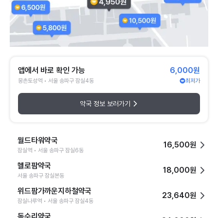
앱에서 바로 확인 가능
6,000원
몽촌토성역 • 서울 송파구 잠실4동
최저가
약국 정보 보러가기
월드타워약국
16,500원
잠실역 • 서울 송파구 잠실6동
헬로팜약국
18,000원
서울 송파구 잠실본동
위드팜가까운지하철약국
23,640원
잠실나루역 • 서울 송파구 잠실4동
독수리약국