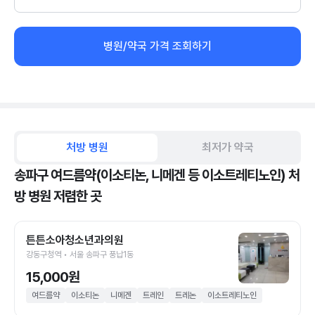
병원/약국 가격 조회하기
처방 병원
최저가 약국
송파구 여드름약(이소티논, 니메겐 등 이소트레티노인) 처
방 병원 저렴한 곳
튼튼소아청소년과의원
강동구청역 • 서울 송파구 풍납1동
15,000원
여드름약
이소티논
니메겐
트레인
트레논
이소트레티노인