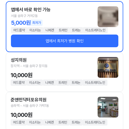
앱에서 바로 확인 가능
서울 송파구 거여2동
5,000원
최저가
여드름약
이소티논
니메겐
트레인
트레논
이소트레티노인
앱에서 최저가 병원 확인
성지의원
장지역 • 서울 송파구 장지동
10,000원
여드름약
이소티논
니메겐
트레인
트레논
이소트레티노인
준앤민닥터포유의원
송파역 • 서울 송파구 가락1동
10,000원
여드름약
이소티논
니메겐
트레인
트레논
이소트레티노인