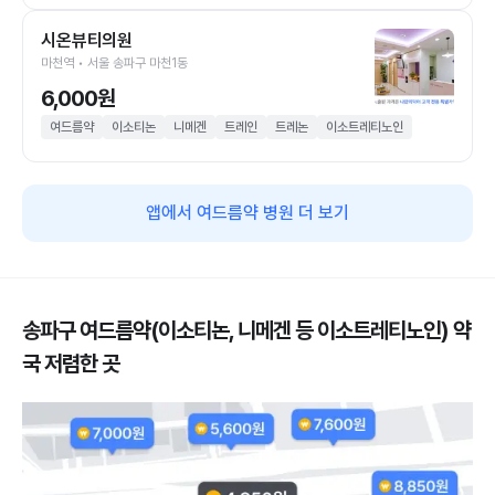
시온뷰티의원
마천역 • 서울 송파구 마천1동
6,000원
여드름약
이소티논
니메겐
트레인
트레논
이소트레티노인
앱에서 여드름약 병원 더 보기
송파구 여드름약(이소티논, 니메겐 등 이소트레티노인) 약
국 저렴한 곳