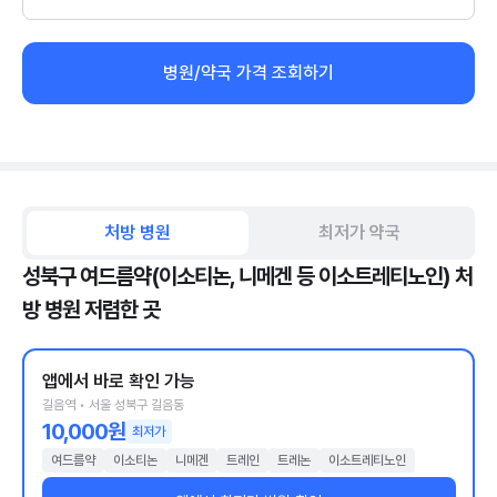
병원/약국 가격 조회하기
처방 병원
최저가 약국
성북구 여드름약(이소티논, 니메겐 등 이소트레티노인) 처
방 병원 저렴한 곳
앱에서 바로 확인 가능
길음역 • 서울 성북구 길음동
10,000원
최저가
여드름약
이소티논
니메겐
트레인
트레논
이소트레티노인