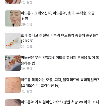
2분 꿀팁
여드름 - 크레오신티, 여드름약, 효과, 부작용, 모공
👧🏻
2분 꿀팁
효과 좋다고 추천된 피부과 여드름약 종류와 순위는?
(2026)
2분 꿀팁
미노씬은 무슨 약일까? 여드름 항생제 부작용 없이 복
용하는 법
3분 꿀팁
여드름 톡톡이는 모공, 피지, 블랙헤드에 효과적일까?
(크레오신티, 클리어틴 등)
3분 꿀팁
여드름약 가격 얼마인가요? (병원 처방 vs 약국, 비대