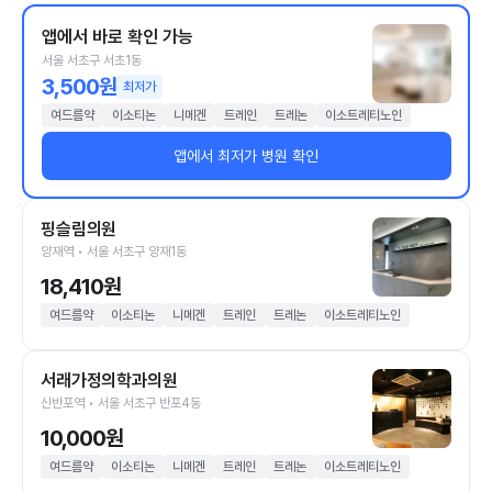
앱에서 바로 확인 가능
서울 서초구 서초1동
3,500원
최저가
여드름약
이소티논
니메겐
트레인
트레논
이소트레티노인
앱에서 최저가 병원 확인
핑슬림의원
양재역 • 서울 서초구 양재1동
18,410원
여드름약
이소티논
니메겐
트레인
트레논
이소트레티노인
서래가정의학과의원
신반포역 • 서울 서초구 반포4동
10,000원
여드름약
이소티논
니메겐
트레인
트레논
이소트레티노인