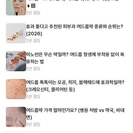
👧🏻
2분 꿀팁
효과 좋다고 추천된 피부과 여드름약 종류와 순위는?
(2026)
2분 꿀팁
미노씬은 무슨 약일까? 여드름 항생제 부작용 없이 복
용하는 법
3분 꿀팁
여드름 톡톡이는 모공, 피지, 블랙헤드에 효과적일까?
(크레오신티, 클리어틴 등)
3분 꿀팁
여드름약 가격 얼마인가요? (병원 처방 vs 약국, 비대
면)
3분 꿀팁