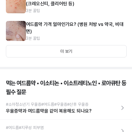
(크레오신티, 클리어틴 등)
3분 꿀팁
여드름약 가격 얼마인가요? (병원 처방 vs 약국, 비대
면)
3분 꿀팁
더 보기
먹는 여드름약 • 이소티논 • 이소트레티노인 • 로아큐탄 등
필수 질문
#소아청소년기 우울증
#여드름
#우울증
#산후 우울증
우울증약과 여드름약을 같이 복용해도 되나요?
#여드름
#지루성 피부염