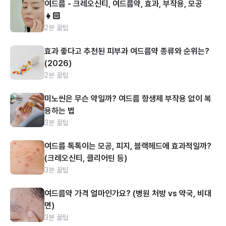
여드름 - 크레오신티, 여드름약, 효과, 부작용, 모공
👧🏻
2분 꿀팁
효과 좋다고 추천된 피부과 여드름약 종류와 순위는?
(2026)
2분 꿀팁
미노씬은 무슨 약일까? 여드름 항생제 부작용 없이 복
용하는 법
3분 꿀팁
여드름 톡톡이는 모공, 피지, 블랙헤드에 효과적일까?
(크레오신티, 클리어틴 등)
3분 꿀팁
여드름약 가격 얼마인가요? (병원 처방 vs 약국, 비대
면)
3분 꿀팁