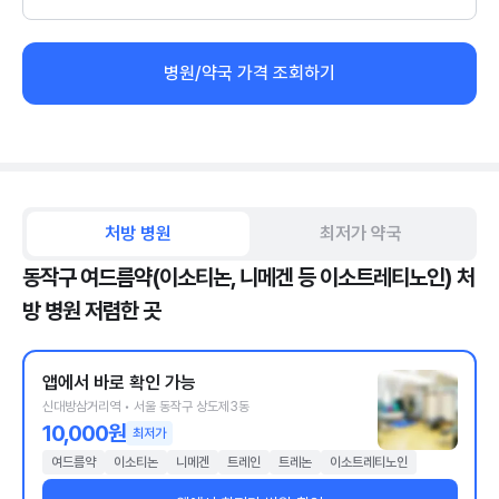
병원/약국 가격 조회하기
처방 병원
최저가 약국
동작구 여드름약(이소티논, 니메겐 등 이소트레티노인) 처
방 병원 저렴한 곳
앱에서 바로 확인 가능
신대방삼거리역 • 서울 동작구 상도제3동
10,000원
최저가
여드름약
이소티논
니메겐
트레인
트레논
이소트레티노인