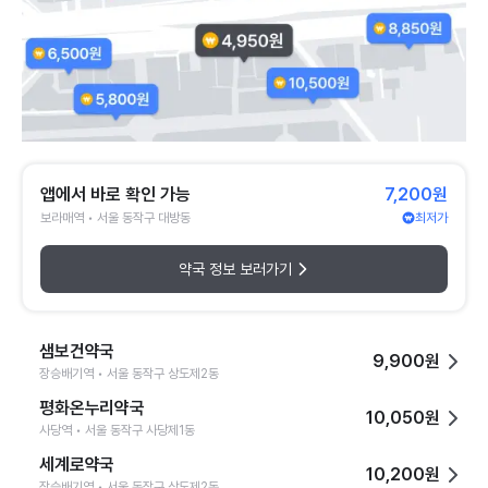
앱에서 바로 확인 가능
7,200원
보라매역 • 서울 동작구 대방동
최저가
약국 정보 보러가기
샘보건약국
9,900원
장승배기역 • 서울 동작구 상도제2동
평화온누리약국
10,050원
사당역 • 서울 동작구 사당제1동
세계로약국
10,200원
장승배기역 • 서울 동작구 상도제2동