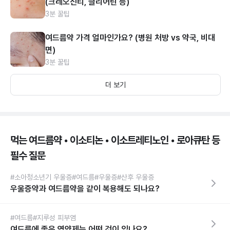
(크레오신티, 클리어틴 등)
3분 꿀팁
여드름약 가격 얼마인가요? (병원 처방 vs 약국, 비대
면)
3분 꿀팁
더 보기
먹는 여드름약 • 이소티논 • 이소트레티노인 • 로아큐탄 등
필수 질문
#소아청소년기 우울증
#여드름
#우울증
#산후 우울증
우울증약과 여드름약을 같이 복용해도 되나요?
#여드름
#지루성 피부염
여드름에 좋은 영양제는 어떤 것이 있나요?