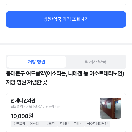
병원/약국 가격 조회하기
처방 병원
최저가 약국
동대문구 여드름약(이소티논, 니메겐 등 이소트레티노인)
처방 병원 저렴한 곳
연세다인의원
답십리역 • 서울 동대문구 전농제2동
10,000원
여드름약
이소티논
니메겐
트레인
트레논
이소트레티노인