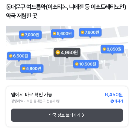
동대문구 여드름약(이소티논, 니메겐 등 이소트레티노인)
약국 저렴한 곳
앱에서 바로 확인 가능
6,450원
청량리역 • 서울 동대문구 전농제1동
최저가
약국 정보 보러가기