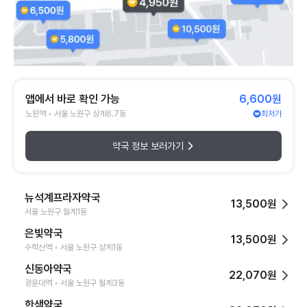
앱에서 바로 확인 가능
6,600원
노원역 • 서울 노원구 상계6.7동
최저가
약국 정보 보러가기
뉴석계프라자약국
13,500원
서울 노원구 월계1동
은빛약국
13,500원
수락산역 • 서울 노원구 상계1동
신동아약국
22,070원
광운대역 • 서울 노원구 월계3동
한샘약국