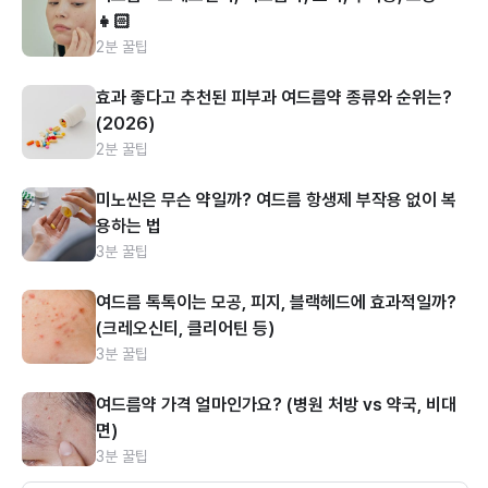
👧🏻
2분 꿀팁
효과 좋다고 추천된 피부과 여드름약 종류와 순위는?
(2026)
2분 꿀팁
미노씬은 무슨 약일까? 여드름 항생제 부작용 없이 복
용하는 법
3분 꿀팁
여드름 톡톡이는 모공, 피지, 블랙헤드에 효과적일까?
(크레오신티, 클리어틴 등)
3분 꿀팁
여드름약 가격 얼마인가요? (병원 처방 vs 약국, 비대
면)
3분 꿀팁