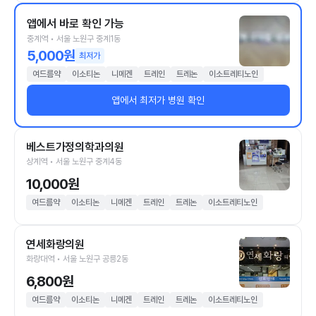
앱에서 바로 확인 가능
중계역 • 서울 노원구 중계1동
5,000원
최저가
여드름약
이소티논
니메겐
트레인
트레논
이소트레티노인
앱에서 최저가 병원 확인
베스트가정의학과의원
상계역 • 서울 노원구 중계4동
10,000원
여드름약
이소티논
니메겐
트레인
트레논
이소트레티노인
연세화랑의원
화랑대역 • 서울 노원구 공릉2동
6,800원
여드름약
이소티논
니메겐
트레인
트레논
이소트레티노인