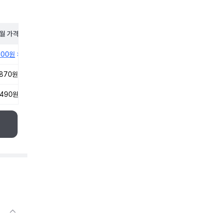
월
가격
500원
,870원
,490원