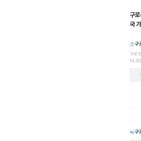
구로
국 
구
구로구
10,0
구로구
구