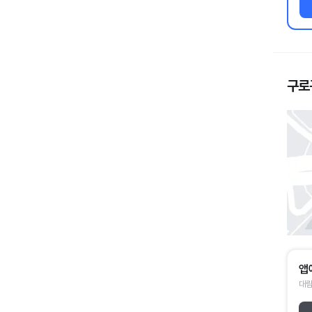
구로
앱
대림