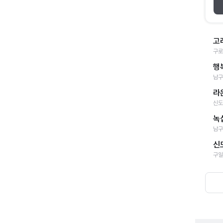
고
구로
행
남구
라
신도
녹
남구
신
구일