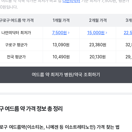
 여드름 약 약국 약가는 최저가 비교 앱
나만의닥터
기준 최저가 7,500원, 평균가
90원입니다.
구로구
여드름 약
가격
1개월
가격
2개월
가격
3개
 여드름 약 약국 약가 처방단위별 최저가·평균가 비교
나만의닥터 최저가
7,500원
15,000원
22,
구로구 평균가
13,090원
23,380원
32
전국 평균가
10,490원
20,130원
29
여드름 약 최저가 병원/약국 조회하기
구 여드름 약 가격 정보 총 정리
로구 여드름약(이소티논, 니메겐 등 이소트레티노인) 가격 찾는 법