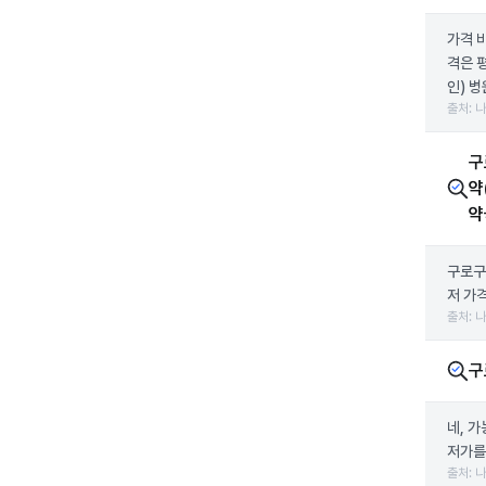
가격 
격은 
인) 병
출처: 
구
약
약
구로구
저 가
출처: 
구
네, 
저가를
출처: 