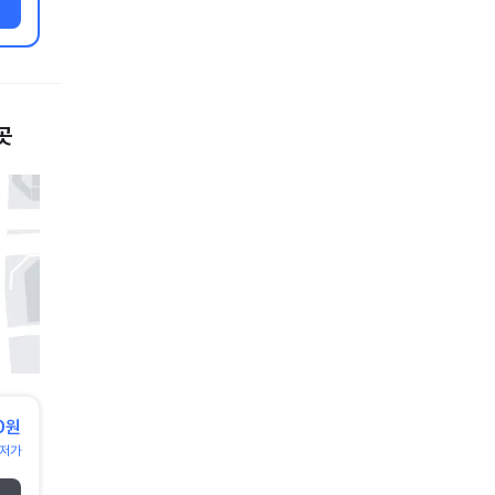
곳
0원
저가