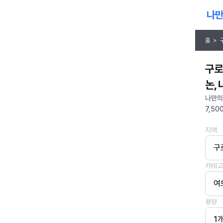
홈
>
구로
논,
나만의
7,50
지역
구
카테고
여
용량
1