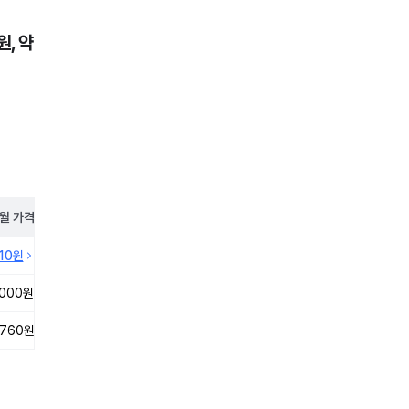
, 약
월
가격
410원
,000원
,760원