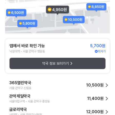
앱에서 바로 확인 가능
5,700원
낙성대역 • 서울 관악구 행운동
최저가
약국 정보 보러가기
365열린약국
10,500원
서울 관악구 신림동
관악제일약국
11,400원
서울대입구역 • 서울 관악구 중앙동
글로리약국
12,000원
사당역 • 서울 관악구 남현동