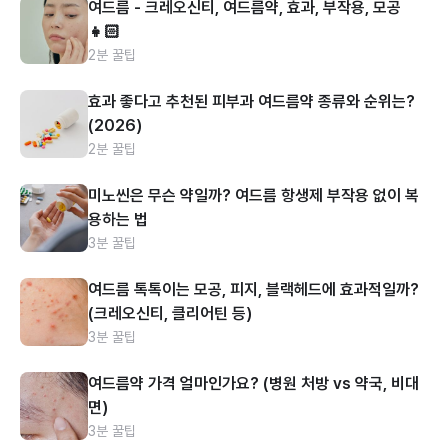
여드름 - 크레오신티, 여드름약, 효과, 부작용, 모공
👧🏻
2분 꿀팁
효과 좋다고 추천된 피부과 여드름약 종류와 순위는?
(2026)
2분 꿀팁
미노씬은 무슨 약일까? 여드름 항생제 부작용 없이 복
용하는 법
3분 꿀팁
여드름 톡톡이는 모공, 피지, 블랙헤드에 효과적일까?
(크레오신티, 클리어틴 등)
3분 꿀팁
여드름약 가격 얼마인가요? (병원 처방 vs 약국, 비대
면)
3분 꿀팁