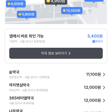
앱에서 바로 확인 가능
5,400원
가양역 • 서울 강서구 등촌제1동
최저가
약국 정보 보러가기
숨약국
11,100원
양천향교역 • 서울 강서구 가양제1동
까치햇살약국
12,000원
까치산역 • 서울 강서구 화곡제8동
365바이엘약국
12,000원
서울 강서구 화곡제1동
나무약국