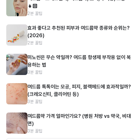
👧🏻
2분 꿀팁
효과 좋다고 추천된 피부과 여드름약 종류와 순위는?
(2026)
2분 꿀팁
미노씬은 무슨 약일까? 여드름 항생제 부작용 없이 복
용하는 법
3분 꿀팁
여드름 톡톡이는 모공, 피지, 블랙헤드에 효과적일까?
(크레오신티, 클리어틴 등)
3분 꿀팁
여드름약 가격 얼마인가요? (병원 처방 vs 약국, 비대
면)
3분 꿀팁