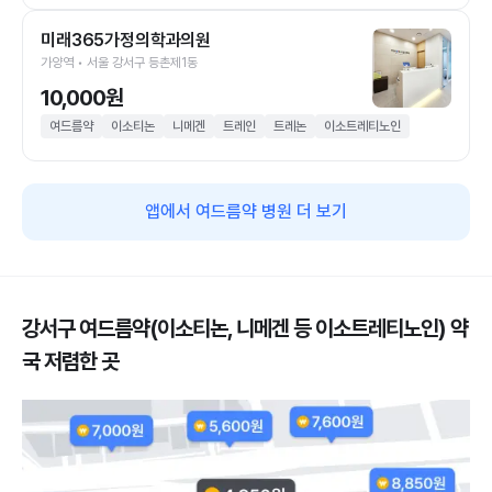
미래365가정의학과의원
가양역 • 서울 강서구 등촌제1동
10,000원
여드름약
이소티논
니메겐
트레인
트레논
이소트레티노인
앱에서 여드름약 병원 더 보기
강서구 여드름약(이소티논, 니메겐 등 이소트레티노인) 약
국 저렴한 곳