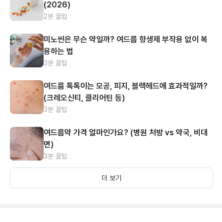
(2026)
2분 꿀팁
미노씬은 무슨 약일까? 여드름 항생제 부작용 없이 복
용하는 법
3분 꿀팁
여드름 톡톡이는 모공, 피지, 블랙헤드에 효과적일까?
(크레오신티, 클리어틴 등)
3분 꿀팁
여드름약 가격 얼마인가요? (병원 처방 vs 약국, 비대
면)
3분 꿀팁
더 보기