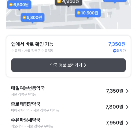
앱에서 바로 확인 가능
7,350원
수유역 • 서울 강북구 수유3동
최저가
약국 정보 보러가기
매일여는번동약국
7,350원
서울 강북구 번1동
종로태평양약국
7,800원
미아사거리역 • 서울 강북구 미아동
수유파랑새약국
7,950원
가오리역 • 서울 강북구 우이동