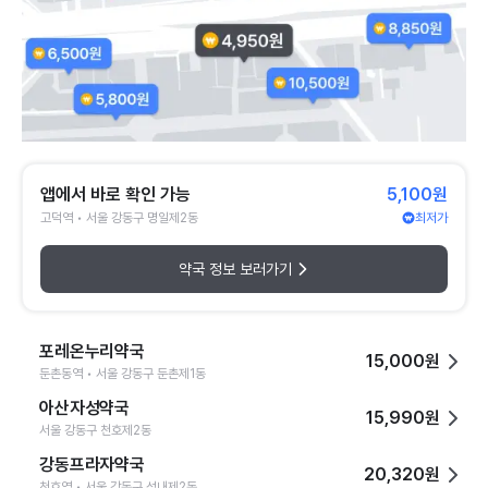
앱에서 바로 확인 가능
5,100원
고덕역 • 서울 강동구 명일제2동
최저가
약국 정보 보러가기
포레온누리약국
15,000원
둔촌동역 • 서울 강동구 둔촌제1동
아산자성약국
15,990원
서울 강동구 천호제2동
강동프라자약국
20,320원
천호역 • 서울 강동구 성내제2동