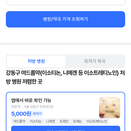
병원/약국 가격 조회하기
처방 병원
최저가 약국
강동구 여드름약(이소티논, 니메겐 등 이소트레티노인) 처
방 병원 저렴한 곳
앱에서 바로 확인 가능
천호역 • 서울 강동구 천호제2동
5,000원
최저가
여드름약
이소티논
니메겐
트레인
트레논
이소트레티노인