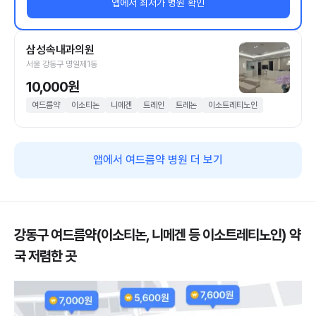
앱에서 최저가 병원 확인
삼성속내과의원
서울 강동구 명일제1동
10,000원
여드름약
이소티논
니메겐
트레인
트레논
이소트레티노인
앱에서 여드름약 병원 더 보기
강동구 여드름약(이소티논, 니메겐 등 이소트레티노인) 약
국 저렴한 곳