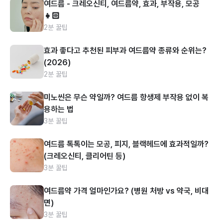
여드름 - 크레오신티, 여드름약, 효과, 부작용, 모공
👧🏻
2분 꿀팁
효과 좋다고 추천된 피부과 여드름약 종류와 순위는?
(2026)
2분 꿀팁
미노씬은 무슨 약일까? 여드름 항생제 부작용 없이 복
용하는 법
3분 꿀팁
여드름 톡톡이는 모공, 피지, 블랙헤드에 효과적일까?
(크레오신티, 클리어틴 등)
3분 꿀팁
여드름약 가격 얼마인가요? (병원 처방 vs 약국, 비대
면)
3분 꿀팁