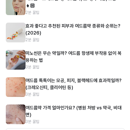
👧🏻
2분 꿀팁
효과 좋다고 추천된 피부과 여드름약 종류와 순위는?
(2026)
2분 꿀팁
미노씬은 무슨 약일까? 여드름 항생제 부작용 없이 복
용하는 법
3분 꿀팁
여드름 톡톡이는 모공, 피지, 블랙헤드에 효과적일까?
(크레오신티, 클리어틴 등)
3분 꿀팁
여드름약 가격 얼마인가요? (병원 처방 vs 약국, 비대
면)
3분 꿀팁