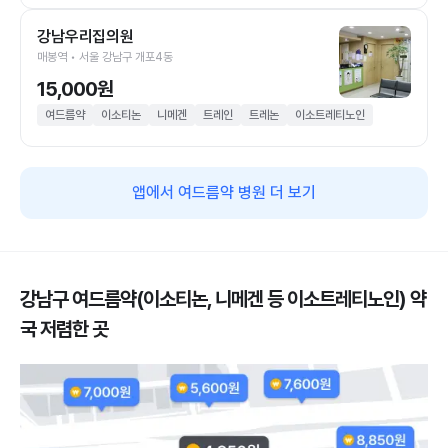
강남우리집의원
매봉역 • 서울 강남구 개포4동
15,000원
여드름약
이소티논
니메겐
트레인
트레논
이소트레티노인
앱에서 여드름약 병원 더 보기
강남구 여드름약(이소티논, 니메겐 등 이소트레티노인) 약
국 저렴한 곳