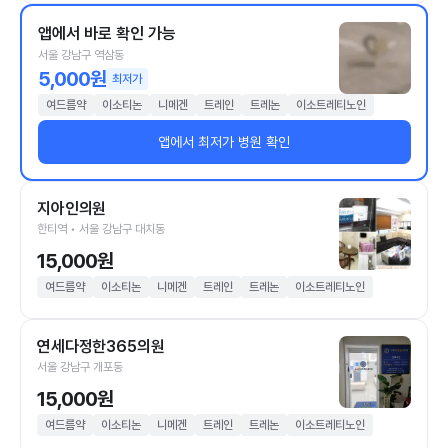
앱에서 바로 확인 가능
서울 강남구 역삼동
5,000원
최저가
여드름약
이소티논
니메겐
트레인
트레논
이소트레티노인
앱에서 최저가 병원 확인
지아인의원
한티역 • 서울 강남구 대치동
15,000원
여드름약
이소티논
니메겐
트레인
트레논
이소트레티노인
연세다정한365의원
서울 강남구 개포동
15,000원
여드름약
이소티논
니메겐
트레인
트레논
이소트레티노인