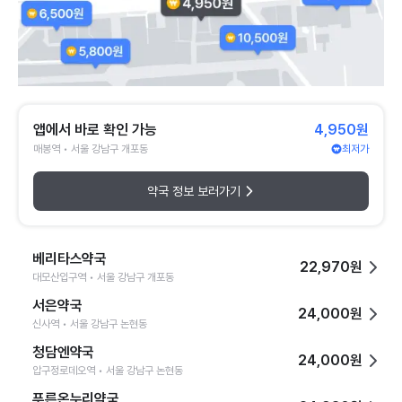
앱에서 바로 확인 가능
4,950원
매봉역 • 서울 강남구 개포동
최저가
약국 정보 보러가기
베리타스약국
22,970원
대모산입구역 • 서울 강남구 개포동
서은약국
24,000원
신사역 • 서울 강남구 논현동
청담엔약국
24,000원
압구정로데오역 • 서울 강남구 논현동
푸른온누리약국